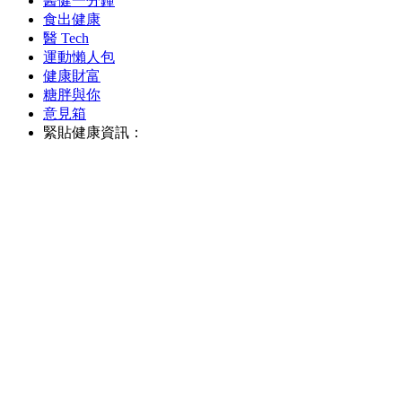
醫健一分鐘
食出健康
醫 Tech
運動懶人包
健康財富
糖胖與你
意見箱
緊貼健康資訊：