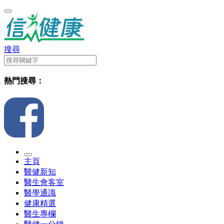
搜尋
熱門搜尋：
主頁
醫健新知
醫生會客室
醫學通識
健康精選
醫生專欄