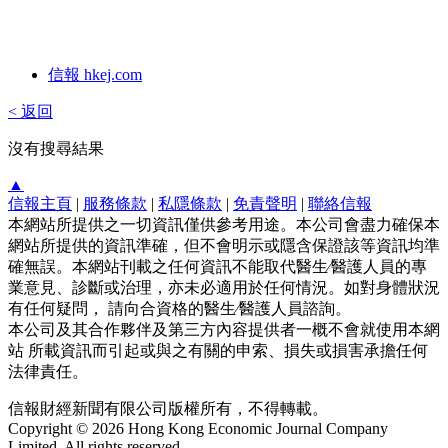
信報 hkej.com
< 返回
沒有搜尋結果
▲
信報主頁
|
服務條款
|
私隱條款
|
免責聲明
|
聯絡信報
本網站所提供之一切資訊僅供參考用途。本公司會盡力確保本
網站所提供的資訊準確，但不會明示或隱含保證該等資訊均準
確無誤。本網站刊載之任何資訊不能取代醫生∕醫護人員的專
業意見、診斷或治理，亦未必適用於任何情況。如對身體狀況
有任何疑問， 請向合資格的醫生∕醫護人員諮詢。
本公司及其合作夥伴及第三方內容提供者一概不會就使用本網
站 所載資訊而引起或與之有關的申索、損失或損害承擔任何
法律責任。
信報財經新聞有限公司版權所有，不得轉載。
Copyright © 2026 Hong Kong Economic Journal Company
Limited. All rights reserved.