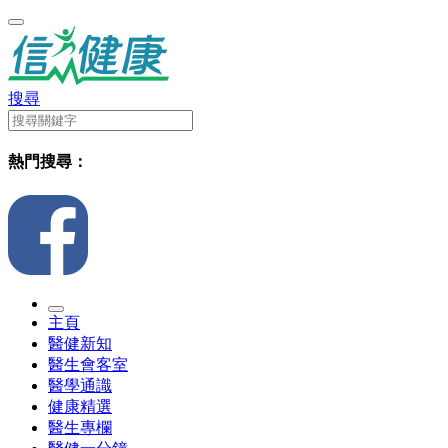
搜尋
熱門搜尋：
主頁
醫健新知
醫生會客室
醫學通識
健康精選
醫生專欄