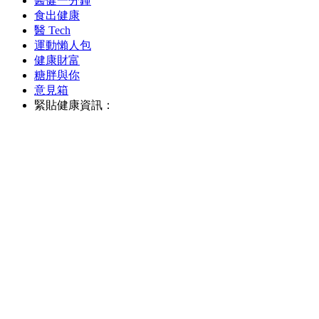
醫健一分鐘
食出健康
醫 Tech
運動懶人包
健康財富
糖胖與你
意見箱
緊貼健康資訊：