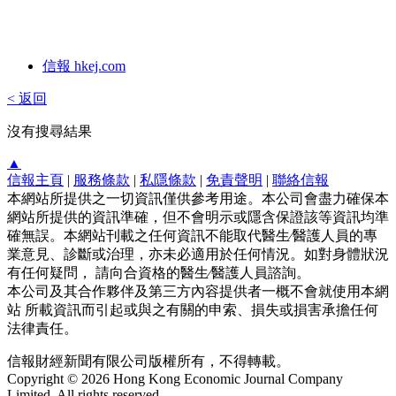
信報 hkej.com
< 返回
沒有搜尋結果
▲
信報主頁
|
服務條款
|
私隱條款
|
免責聲明
|
聯絡信報
本網站所提供之一切資訊僅供參考用途。本公司會盡力確保本
網站所提供的資訊準確，但不會明示或隱含保證該等資訊均準
確無誤。本網站刊載之任何資訊不能取代醫生∕醫護人員的專
業意見、診斷或治理，亦未必適用於任何情況。如對身體狀況
有任何疑問， 請向合資格的醫生∕醫護人員諮詢。
本公司及其合作夥伴及第三方內容提供者一概不會就使用本網
站 所載資訊而引起或與之有關的申索、損失或損害承擔任何
法律責任。
信報財經新聞有限公司版權所有，不得轉載。
Copyright © 2026 Hong Kong Economic Journal Company
Limited. All rights reserved.