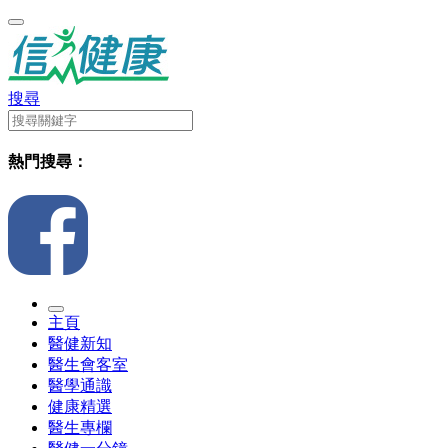
搜尋
熱門搜尋：
主頁
醫健新知
醫生會客室
醫學通識
健康精選
醫生專欄