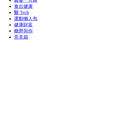
醫健一分鐘
食出健康
醫 Tech
運動懶人包
健康財富
糖胖與你
意見箱