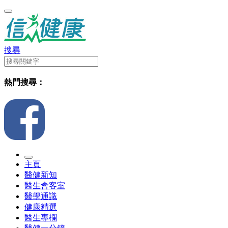
搜尋
熱門搜尋：
主頁
醫健新知
醫生會客室
醫學通識
健康精選
醫生專欄