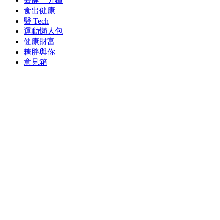
醫健一分鐘
食出健康
醫 Tech
運動懶人包
健康財富
糖胖與你
意見箱