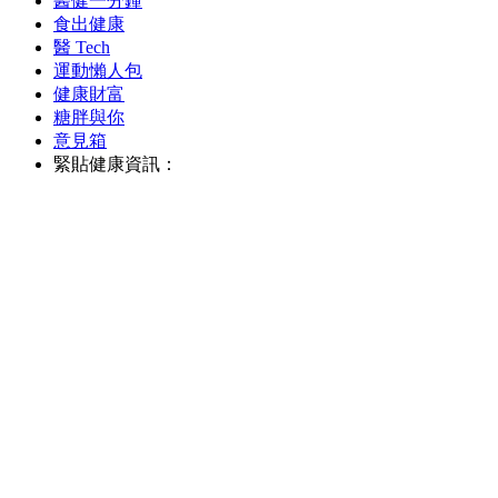
醫健一分鐘
食出健康
醫 Tech
運動懶人包
健康財富
糖胖與你
意見箱
緊貼健康資訊：