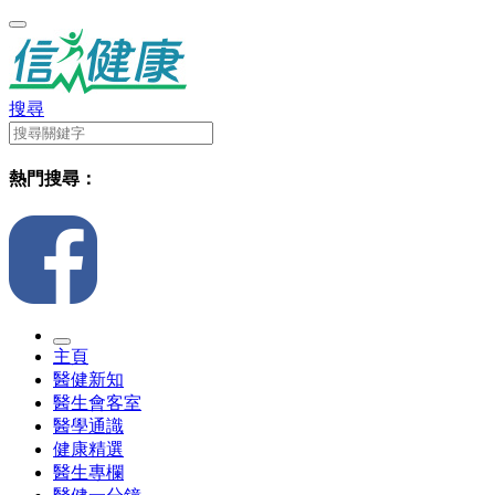
搜尋
熱門搜尋：
主頁
醫健新知
醫生會客室
醫學通識
健康精選
醫生專欄