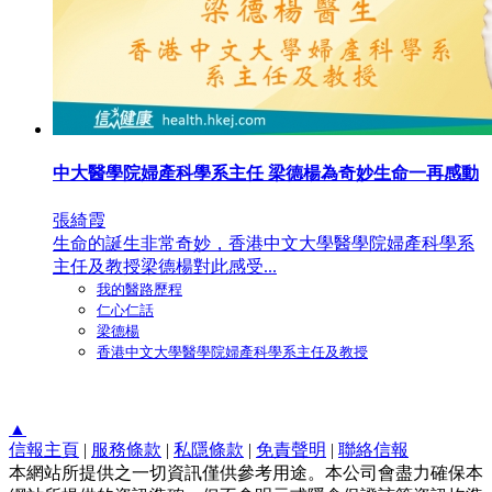
中大醫學院婦產科學系主任 梁德楊為奇妙生命一再感動
張綺霞
生命的誕生非常奇妙，香港中文大學醫學院婦產科學系
主任及教授梁德楊對此感受...
我的醫路歷程
仁心仁話
梁德楊
香港中文大學醫學院婦產科學系主任及教授
▲
信報主頁
|
服務條款
|
私隱條款
|
免責聲明
|
聯絡信報
本網站所提供之一切資訊僅供參考用途。本公司會盡力確保本