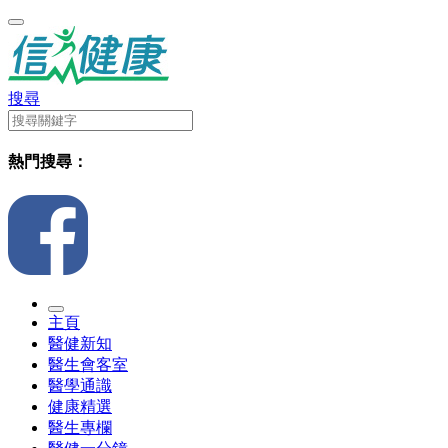
搜尋
熱門搜尋：
主頁
醫健新知
醫生會客室
醫學通識
健康精選
醫生專欄