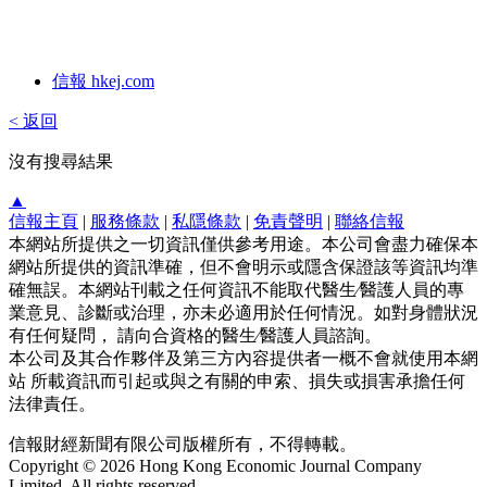
信報 hkej.com
< 返回
沒有搜尋結果
▲
信報主頁
|
服務條款
|
私隱條款
|
免責聲明
|
聯絡信報
本網站所提供之一切資訊僅供參考用途。本公司會盡力確保本
網站所提供的資訊準確，但不會明示或隱含保證該等資訊均準
確無誤。本網站刊載之任何資訊不能取代醫生∕醫護人員的專
業意見、診斷或治理，亦未必適用於任何情況。如對身體狀況
有任何疑問， 請向合資格的醫生∕醫護人員諮詢。
本公司及其合作夥伴及第三方內容提供者一概不會就使用本網
站 所載資訊而引起或與之有關的申索、損失或損害承擔任何
法律責任。
信報財經新聞有限公司版權所有，不得轉載。
Copyright © 2026 Hong Kong Economic Journal Company
Limited. All rights reserved.