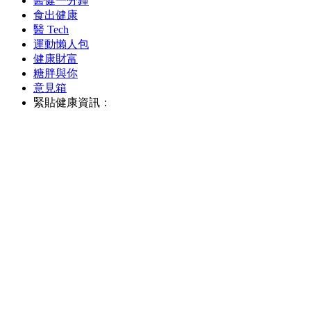
醫健一分鐘
食出健康
醫 Tech
運動懶人包
健康財富
糖胖與你
意見箱
緊貼健康資訊：