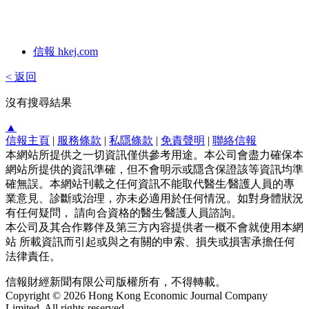
信報 hkej.com
< 返回
沒有搜尋結果
▲
信報主頁
|
服務條款
|
私隱條款
|
免責聲明
|
聯絡信報
本網站所提供之一切資訊僅供參考用途。本公司會盡力確保本
網站所提供的資訊準確，但不會明示或隱含保證該等資訊均準
確無誤。本網站刊載之任何資訊不能取代醫生∕醫護人員的專
業意見、診斷或治理，亦未必適用於任何情況。如對身體狀況
有任何疑問， 請向合資格的醫生∕醫護人員諮詢。
本公司及其合作夥伴及第三方內容提供者一概不會就使用本網
站 所載資訊而引起或與之有關的申索、損失或損害承擔任何
法律責任。
信報財經新聞有限公司版權所有，不得轉載。
Copyright © 2026 Hong Kong Economic Journal Company
Limited. All rights reserved.