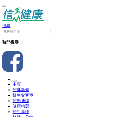
搜尋
熱門搜尋：
主頁
醫健新知
醫生會客室
醫學通識
健康精選
醫生專欄