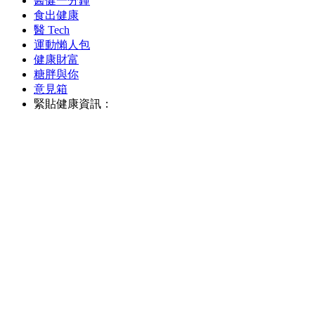
醫健一分鐘
食出健康
醫 Tech
運動懶人包
健康財富
糖胖與你
意見箱
緊貼健康資訊：