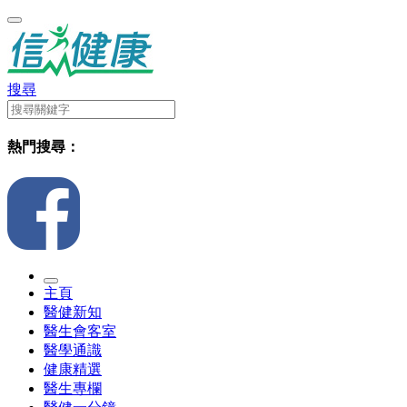
搜尋
熱門搜尋：
主頁
醫健新知
醫生會客室
醫學通識
健康精選
醫生專欄