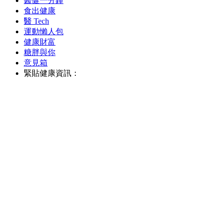
醫健一分鐘
食出健康
醫 Tech
運動懶人包
健康財富
糖胖與你
意見箱
緊貼健康資訊：