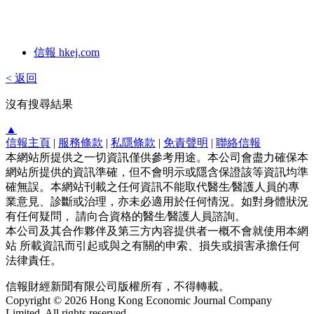
信報 hkej.com
< 返回
沒有搜尋結果
▲
信報主頁
|
服務條款
|
私隱條款
|
免責聲明
|
聯絡信報
本網站所提供之一切資訊僅供參考用途。本公司會盡力確保本
網站所提供的資訊準確，但不會明示或隱含保證該等資訊均準
確無誤。本網站刊載之任何資訊不能取代醫生∕醫護人員的專
業意見、診斷或治理，亦未必適用於任何情況。如對身體狀況
有任何疑問， 請向合資格的醫生∕醫護人員諮詢。
本公司及其合作夥伴及第三方內容提供者一概不會就使用本網
站 所載資訊而引起或與之有關的申索、損失或損害承擔任何
法律責任。
信報財經新聞有限公司版權所有，不得轉載。
Copyright © 2026 Hong Kong Economic Journal Company
Limited. All rights reserved.