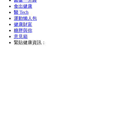
醫健一分鐘
食出健康
醫 Tech
運動懶人包
健康財富
糖胖與你
意見箱
緊貼健康資訊：