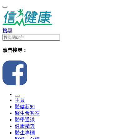
搜尋
熱門搜尋：
主頁
醫健新知
醫生會客室
醫學通識
健康精選
醫生專欄