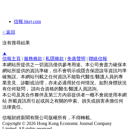
信報 hkej.com
< 返回
沒有搜尋結果
▲
信報主頁
|
服務條款
|
私隱條款
|
免責聲明
|
聯絡信報
本網站所提供之一切資訊僅供參考用途。本公司會盡力確保本
網站所提供的資訊準確，但不會明示或隱含保證該等資訊均準
確無誤。本網站刊載之任何資訊不能取代醫生∕醫護人員的專
業意見、診斷或治理，亦未必適用於任何情況。如對身體狀況
有任何疑問， 請向合資格的醫生∕醫護人員諮詢。
本公司及其合作夥伴及第三方內容提供者一概不會就使用本網
站 所載資訊而引起或與之有關的申索、損失或損害承擔任何
法律責任。
信報財經新聞有限公司版權所有，不得轉載。
Copyright © 2026 Hong Kong Economic Journal Company
Limited. All rights reserved.