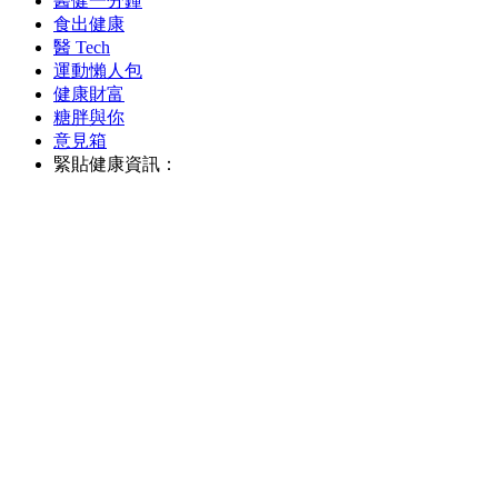
醫健一分鐘
食出健康
醫 Tech
運動懶人包
健康財富
糖胖與你
意見箱
緊貼健康資訊：