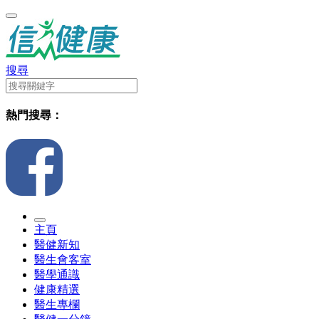
搜尋
熱門搜尋：
主頁
醫健新知
醫生會客室
醫學通識
健康精選
醫生專欄