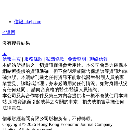
信報 hkej.com
< 返回
沒有搜尋結果
▲
信報主頁
|
服務條款
|
私隱條款
|
免責聲明
|
聯絡信報
本網站所提供之一切資訊僅供參考用途。本公司會盡力確保本
網站所提供的資訊準確，但不會明示或隱含保證該等資訊均準
確無誤。本網站刊載之任何資訊不能取代醫生∕醫護人員的專
業意見、診斷或治理，亦未必適用於任何情況。如對身體狀況
有任何疑問， 請向合資格的醫生∕醫護人員諮詢。
本公司及其合作夥伴及第三方內容提供者一概不會就使用本網
站 所載資訊而引起或與之有關的申索、損失或損害承擔任何
法律責任。
信報財經新聞有限公司版權所有，不得轉載。
Copyright © 2026 Hong Kong Economic Journal Company
Limited. All rights reserved.