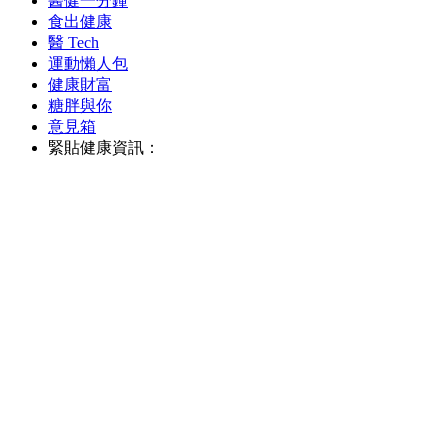
醫健一分鐘
食出健康
醫 Tech
運動懶人包
健康財富
糖胖與你
意見箱
緊貼健康資訊：