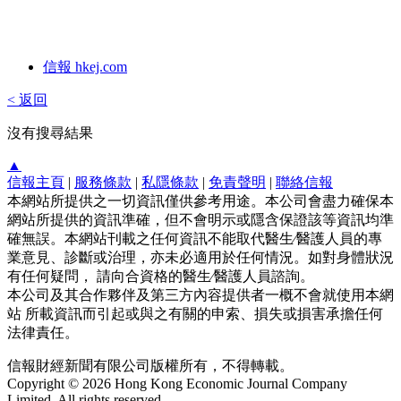
信報 hkej.com
< 返回
沒有搜尋結果
▲
信報主頁
|
服務條款
|
私隱條款
|
免責聲明
|
聯絡信報
本網站所提供之一切資訊僅供參考用途。本公司會盡力確保本
網站所提供的資訊準確，但不會明示或隱含保證該等資訊均準
確無誤。本網站刊載之任何資訊不能取代醫生∕醫護人員的專
業意見、診斷或治理，亦未必適用於任何情況。如對身體狀況
有任何疑問， 請向合資格的醫生∕醫護人員諮詢。
本公司及其合作夥伴及第三方內容提供者一概不會就使用本網
站 所載資訊而引起或與之有關的申索、損失或損害承擔任何
法律責任。
信報財經新聞有限公司版權所有，不得轉載。
Copyright © 2026 Hong Kong Economic Journal Company
Limited. All rights reserved.