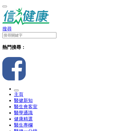
搜尋
熱門搜尋：
主頁
醫健新知
醫生會客室
醫學通識
健康精選
醫生專欄