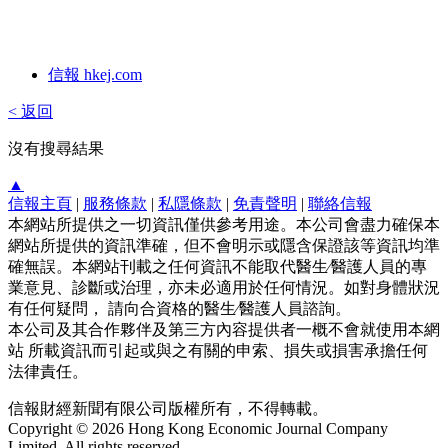
信報 hkej.com
< 返回
沒有搜尋結果
▲
信報主頁
|
服務條款
|
私隱條款
|
免責聲明
|
聯絡信報
本網站所提供之一切資訊僅供參考用途。本公司會盡力確保本
網站所提供的資訊準確，但不會明示或隱含保證該等資訊均準
確無誤。本網站刊載之任何資訊不能取代醫生∕醫護人員的專
業意見、診斷或治理，亦未必適用於任何情況。如對身體狀況
有任何疑問， 請向合資格的醫生∕醫護人員諮詢。
本公司及其合作夥伴及第三方內容提供者一概不會就使用本網
站 所載資訊而引起或與之有關的申索、損失或損害承擔任何
法律責任。
信報財經新聞有限公司版權所有，不得轉載。
Copyright © 2026 Hong Kong Economic Journal Company
Limited. All rights reserved.