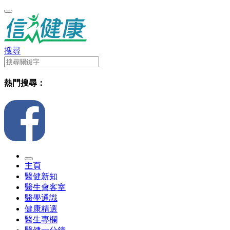
搜尋
熱門搜尋：
主頁
醫健新知
醫生會客室
醫學通識
健康精選
醫生專欄