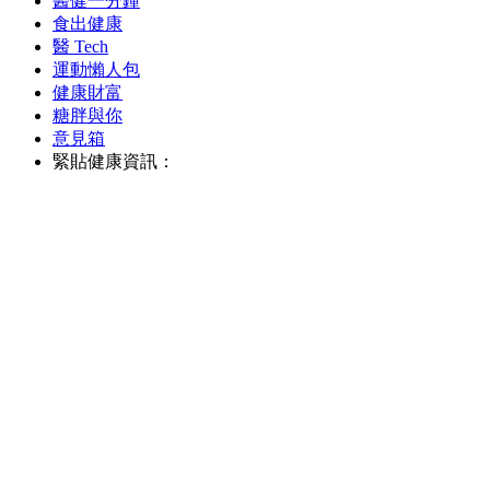
醫健一分鐘
食出健康
醫 Tech
運動懶人包
健康財富
糖胖與你
意見箱
緊貼健康資訊：