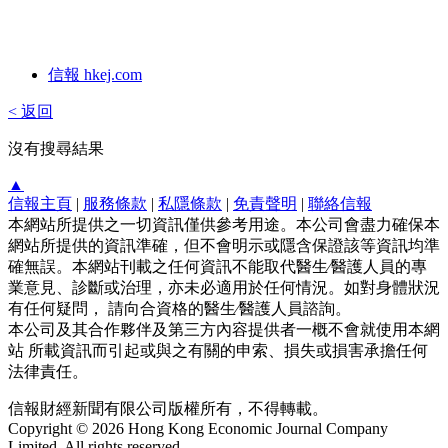
信報 hkej.com
< 返回
沒有搜尋結果
▲
信報主頁
|
服務條款
|
私隱條款
|
免責聲明
|
聯絡信報
本網站所提供之一切資訊僅供參考用途。本公司會盡力確保本
網站所提供的資訊準確，但不會明示或隱含保證該等資訊均準
確無誤。本網站刊載之任何資訊不能取代醫生∕醫護人員的專
業意見、診斷或治理，亦未必適用於任何情況。如對身體狀況
有任何疑問， 請向合資格的醫生∕醫護人員諮詢。
本公司及其合作夥伴及第三方內容提供者一概不會就使用本網
站 所載資訊而引起或與之有關的申索、損失或損害承擔任何
法律責任。
信報財經新聞有限公司版權所有，不得轉載。
Copyright © 2026 Hong Kong Economic Journal Company
Limited. All rights reserved.