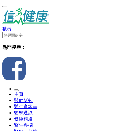
搜尋
熱門搜尋：
主頁
醫健新知
醫生會客室
醫學通識
健康精選
醫生專欄