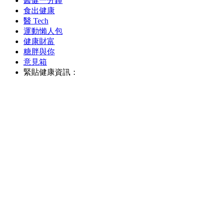
醫健一分鐘
食出健康
醫 Tech
運動懶人包
健康財富
糖胖與你
意見箱
緊貼健康資訊：