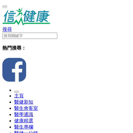
搜尋
熱門搜尋：
主頁
醫健新知
醫生會客室
醫學通識
健康精選
醫生專欄