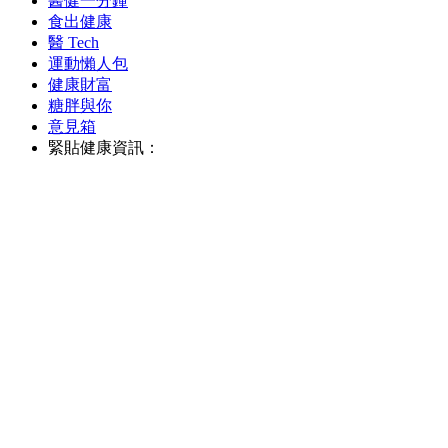
醫健一分鐘
食出健康
醫 Tech
運動懶人包
健康財富
糖胖與你
意見箱
緊貼健康資訊：