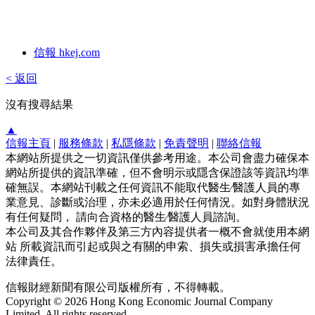
信報 hkej.com
< 返回
沒有搜尋結果
▲
信報主頁
|
服務條款
|
私隱條款
|
免責聲明
|
聯絡信報
本網站所提供之一切資訊僅供參考用途。本公司會盡力確保本
網站所提供的資訊準確，但不會明示或隱含保證該等資訊均準
確無誤。本網站刊載之任何資訊不能取代醫生∕醫護人員的專
業意見、診斷或治理，亦未必適用於任何情況。如對身體狀況
有任何疑問， 請向合資格的醫生∕醫護人員諮詢。
本公司及其合作夥伴及第三方內容提供者一概不會就使用本網
站 所載資訊而引起或與之有關的申索、損失或損害承擔任何
法律責任。
信報財經新聞有限公司版權所有，不得轉載。
Copyright © 2026 Hong Kong Economic Journal Company
Limited. All rights reserved.