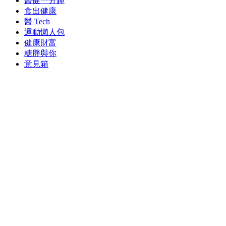
醫健一分鐘
食出健康
醫 Tech
運動懶人包
健康財富
糖胖與你
意見箱