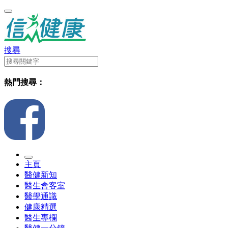
搜尋
熱門搜尋：
主頁
醫健新知
醫生會客室
醫學通識
健康精選
醫生專欄