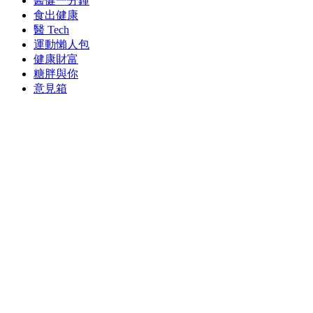
醫健一分鐘
食出健康
醫 Tech
運動懶人包
健康財富
糖胖與你
意見箱