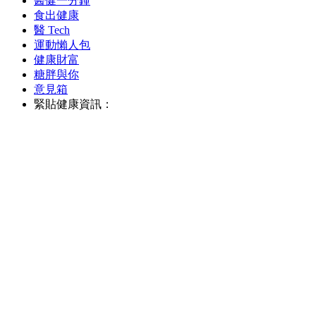
醫健一分鐘
食出健康
醫 Tech
運動懶人包
健康財富
糖胖與你
意見箱
緊貼健康資訊：