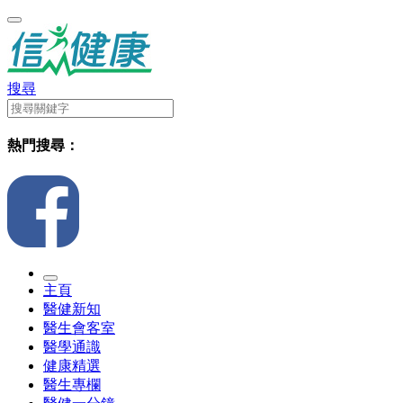
搜尋
熱門搜尋：
主頁
醫健新知
醫生會客室
醫學通識
健康精選
醫生專欄