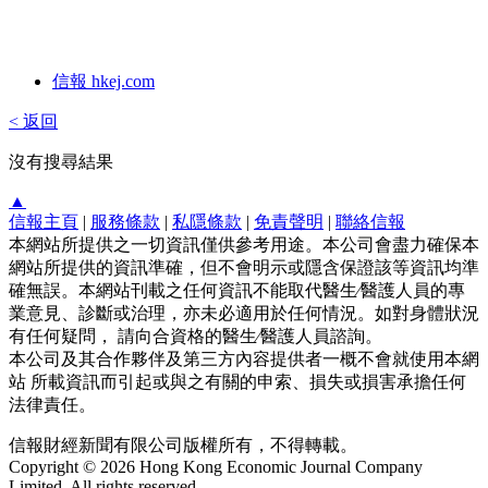
信報 hkej.com
< 返回
沒有搜尋結果
▲
信報主頁
|
服務條款
|
私隱條款
|
免責聲明
|
聯絡信報
本網站所提供之一切資訊僅供參考用途。本公司會盡力確保本
網站所提供的資訊準確，但不會明示或隱含保證該等資訊均準
確無誤。本網站刊載之任何資訊不能取代醫生∕醫護人員的專
業意見、診斷或治理，亦未必適用於任何情況。如對身體狀況
有任何疑問， 請向合資格的醫生∕醫護人員諮詢。
本公司及其合作夥伴及第三方內容提供者一概不會就使用本網
站 所載資訊而引起或與之有關的申索、損失或損害承擔任何
法律責任。
信報財經新聞有限公司版權所有，不得轉載。
Copyright © 2026 Hong Kong Economic Journal Company
Limited. All rights reserved.