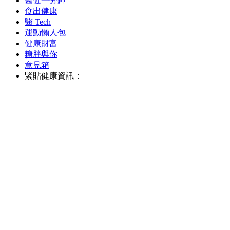
醫健一分鐘
食出健康
醫 Tech
運動懶人包
健康財富
糖胖與你
意見箱
緊貼健康資訊：