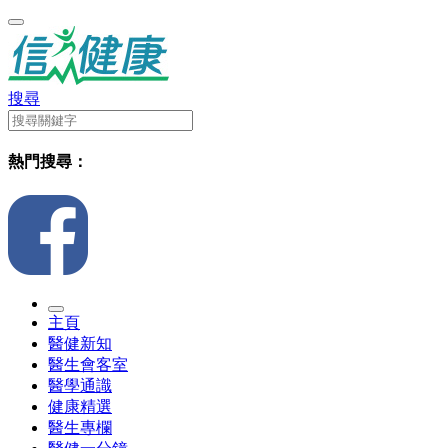
搜尋
熱門搜尋：
主頁
醫健新知
醫生會客室
醫學通識
健康精選
醫生專欄