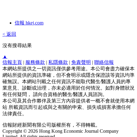
信報 hkej.com
< 返回
沒有搜尋結果
▲
信報主頁
|
服務條款
|
私隱條款
|
免責聲明
|
聯絡信報
本網站所提供之一切資訊僅供參考用途。本公司會盡力確保本
網站所提供的資訊準確，但不會明示或隱含保證該等資訊均準
確無誤。本網站刊載之任何資訊不能取代醫生∕醫護人員的專
業意見、診斷或治理，亦未必適用於任何情況。如對身體狀況
有任何疑問， 請向合資格的醫生∕醫護人員諮詢。
本公司及其合作夥伴及第三方內容提供者一概不會就使用本網
站 所載資訊而引起或與之有關的申索、損失或損害承擔任何
法律責任。
信報財經新聞有限公司版權所有，不得轉載。
Copyright © 2026 Hong Kong Economic Journal Company
Limited. All rights reserved.