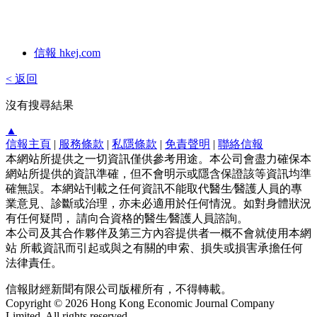
信報 hkej.com
< 返回
沒有搜尋結果
▲
信報主頁
|
服務條款
|
私隱條款
|
免責聲明
|
聯絡信報
本網站所提供之一切資訊僅供參考用途。本公司會盡力確保本
網站所提供的資訊準確，但不會明示或隱含保證該等資訊均準
確無誤。本網站刊載之任何資訊不能取代醫生∕醫護人員的專
業意見、診斷或治理，亦未必適用於任何情況。如對身體狀況
有任何疑問， 請向合資格的醫生∕醫護人員諮詢。
本公司及其合作夥伴及第三方內容提供者一概不會就使用本網
站 所載資訊而引起或與之有關的申索、損失或損害承擔任何
法律責任。
信報財經新聞有限公司版權所有，不得轉載。
Copyright © 2026 Hong Kong Economic Journal Company
Limited. All rights reserved.