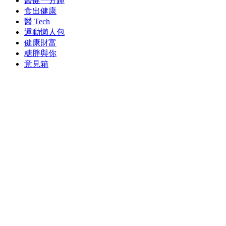
醫健一分鐘
食出健康
醫 Tech
運動懶人包
健康財富
糖胖與你
意見箱