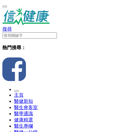
搜尋
熱門搜尋：
主頁
醫健新知
醫生會客室
醫學通識
健康精選
醫生專欄