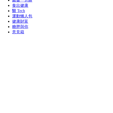
醫健一分鐘
食出健康
醫 Tech
運動懶人包
健康財富
糖胖與你
意見箱