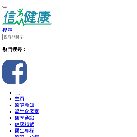
搜尋
熱門搜尋：
主頁
醫健新知
醫生會客室
醫學通識
健康精選
醫生專欄