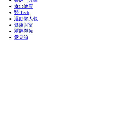
醫健一分鐘
食出健康
醫 Tech
運動懶人包
健康財富
糖胖與你
意見箱