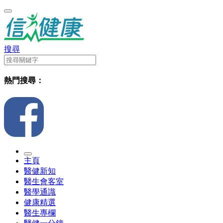
搜尋
熱門搜尋：
主頁
醫健新知
醫生會客室
醫學通識
健康精選
醫生專欄