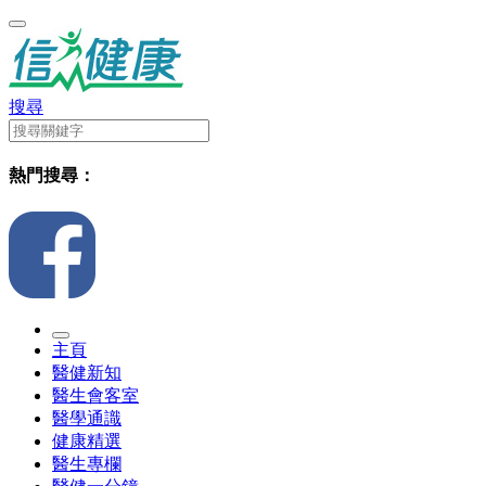
搜尋
熱門搜尋：
主頁
醫健新知
醫生會客室
醫學通識
健康精選
醫生專欄