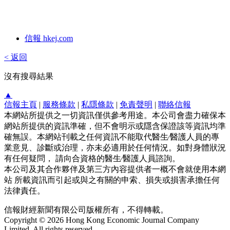
信報 hkej.com
< 返回
沒有搜尋結果
▲
信報主頁
|
服務條款
|
私隱條款
|
免責聲明
|
聯絡信報
本網站所提供之一切資訊僅供參考用途。本公司會盡力確保本
網站所提供的資訊準確，但不會明示或隱含保證該等資訊均準
確無誤。本網站刊載之任何資訊不能取代醫生∕醫護人員的專
業意見、診斷或治理，亦未必適用於任何情況。如對身體狀況
有任何疑問， 請向合資格的醫生∕醫護人員諮詢。
本公司及其合作夥伴及第三方內容提供者一概不會就使用本網
站 所載資訊而引起或與之有關的申索、損失或損害承擔任何
法律責任。
信報財經新聞有限公司版權所有，不得轉載。
Copyright © 2026 Hong Kong Economic Journal Company
Limited. All rights reserved.