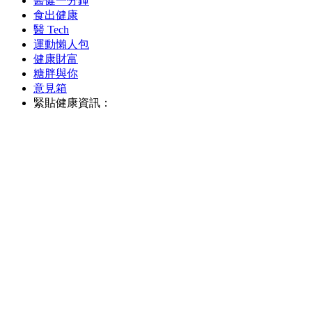
醫健一分鐘
食出健康
醫 Tech
運動懶人包
健康財富
糖胖與你
意見箱
緊貼健康資訊：