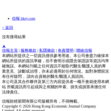
信報 hkej.com
< 返回
沒有搜尋結果
▲
信報主頁
|
服務條款
|
私隱條款
|
免責聲明
|
聯絡信報
本網站所提供之一切資訊僅供參考用途。本公司會盡力確保本
網站所提供的資訊準確，但不會明示或隱含保證該等資訊均準
確無誤。本網站刊載之任何資訊不能取代醫生∕醫護人員的專
業意見、診斷或治理，亦未必適用於任何情況。如對身體狀況
有任何疑問， 請向合資格的醫生∕醫護人員諮詢。
本公司及其合作夥伴及第三方內容提供者一概不會就使用本網
站 所載資訊而引起或與之有關的申索、損失或損害承擔任何
法律責任。
信報財經新聞有限公司版權所有，不得轉載。
Copyright © 2026 Hong Kong Economic Journal Company
Limited. All rights reserved.