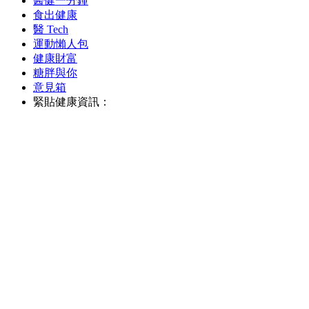
醫健一分鐘
食出健康
醫 Tech
運動懶人包
健康財富
糖胖與你
意見箱
緊貼健康資訊：