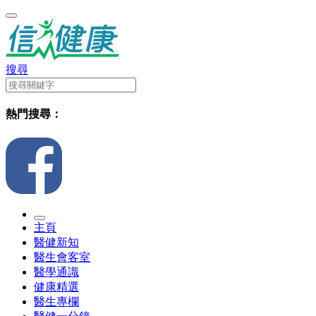
搜尋
熱門搜尋：
主頁
醫健新知
醫生會客室
醫學通識
健康精選
醫生專欄