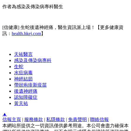
作者為感染及傳染病專科醫生
[信健康] 生蛇後遺神經痛，醫生資訊派上場！【更多健康資
訊：
health.hkej.com
】
天祐醫言
感染及傳染病專科
生蛇
水痘病毒
神經結節
帶狀疱疹新疫苗
後遺神經痛
認知障礙症
黃天祐
▲
信報主頁
|
服務條款
|
私隱條款
|
免責聲明
|
聯絡信報
本網站所提供之一切資訊僅供參考用途。本公司會盡力確保本