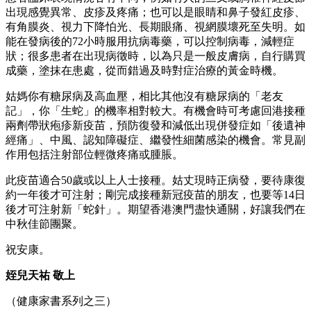
出現感覺異常、皮疹及疼痛；也可以是眼睛和鼻子發紅皮疹、
有角膜炎、視力下降怕光、長期眼痛、視網膜壞死至失明。如
能在發病後的72小時服用抗病毒藥，可以控制病毒，減輕症
狀；很多患者在出現病徵時，以為只是一般皮膚病，自行購買
成藥，塗抹在患處，從而錯過及時對症治療的黃金時機。
姑媽你有糖尿病及高血壓，相比其他沒有糖尿病的「老友
記」，你「生蛇」的機率相對較大。有機會時可考慮回港接種
兩劑帶狀疱疹新疫苗，預防復發和減低出現併發症如「後遺神
經痛」、中風、認知障礙症、繼發性細菌感染的機會。常見副
作用包括注射部位輕微疼痛或腫脹。
此疫苗適合50歲或以上人士接種。姑丈現時正病發，要待康復
約一年後才可注射；剛完成接種新冠疫苗的朋友，也要等14日
後才可注射新「蛇針」。期望香港澳門盡快通關，好讓我們在
中秋佳節團聚。
祝安康。
姪兒天祐 敬上
（健康家書系列之三）