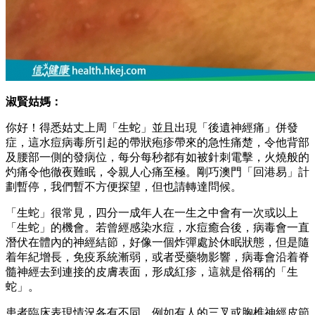
淑賢姑媽：
你好！得悉姑丈上周「生蛇」並且出現「後遺神經痛」併發
症，這水痘病毒所引起的帶狀疱疹帶來的急性痛楚，令他背部
及腰部一側的發病位，每分每秒都有如被針刺電擊，火燒般的
灼痛令他徹夜難眠，令親人心痛至極。剛巧澳門「回港易」計
劃暫停，我們暫不方便探望，但也請轉達問候。
「生蛇」很常見，四分一成年人在一生之中會有一次或以上
「生蛇」的機會。若曾經感染水痘，水痘癒合後，病毒會一直
潛伏在體內的神經結節，好像一個炸彈處於休眠狀態，但是隨
着年紀增長，免疫系統漸弱，或者受藥物影響，病毒會沿着脊
髓神經去到連接的皮膚表面，形成紅疹，這就是俗稱的「生
蛇」。
患者臨床表現情況各有不同，例如有人的三叉或胸椎神經皮節