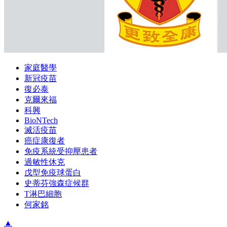
家庭醫學
新冠疫苗
復必泰
克爾來福
科興
BioNTech
滅活疫苗
癌症康復者
免疫系統受抑壓患者
過敏性休克
戊型免疫球蛋白
史蒂芬強森症候群
T淋巴細胞
何家銘
▲