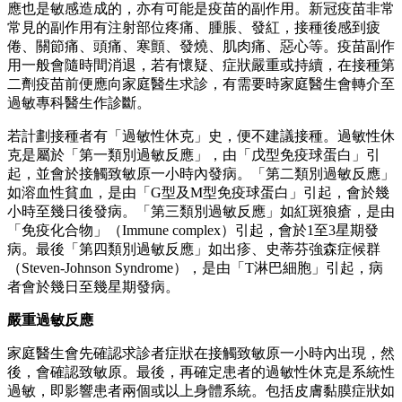
應也是敏感造成的，亦有可能是疫苗的副作用。新冠疫苗非常
常見的副作用有注射部位疼痛、腫脹、發紅，接種後感到疲
倦、關節痛、頭痛、寒顫、發燒、肌肉痛、惡心等。疫苗副作
用一般會隨時間消退，若有懷疑、症狀嚴重或持續，在接種第
二劑疫苗前便應向家庭醫生求診，有需要時家庭醫生會轉介至
過敏專科醫生作診斷。
若計劃接種者有「過敏性休克」史，便不建議接種。過敏性休
克是屬於「第一類別過敏反應」，由「戊型免疫球蛋白」引
起，並會於接觸致敏原一小時內發病。「第二類別過敏反應」
如溶血性貧血，是由「G型及M型免疫球蛋白」引起，會於幾
小時至幾日後發病。「第三類別過敏反應」如紅斑狼瘡，是由
「免疫化合物」（Immune complex）引起，會於1至3星期發
病。最後「第四類別過敏反應」如出疹、史蒂芬強森症候群
（Steven-Johnson Syndrome），是由「T淋巴細胞」引起，病
者會於幾日至幾星期發病。
嚴重過敏反應
家庭醫生會先確認求診者症狀在接觸致敏原一小時內出現，然
後，會確認致敏原。最後，再確定患者的過敏性休克是系統性
過敏，即影響患者兩個或以上身體系統。包括皮膚黏膜症狀如