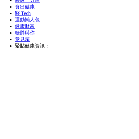
醫健一分鐘
食出健康
醫 Tech
運動懶人包
健康財富
糖胖與你
意見箱
緊貼健康資訊：