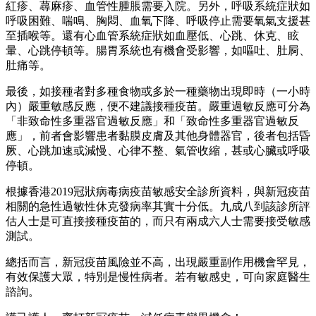
紅疹、蕁麻疹、血管性腫脹需要入院。另外，呼吸系統症狀如
呼吸困難、喘鳴、胸悶、血氧下降、呼吸停止需要氧氣支援甚
至插喉等。還有心血管系統症狀如血壓低、心跳、休克、眩
暈、心跳停頓等。腸胃系統也有機會受影響，如嘔吐、肚屙、
肚痛等。
最後，如接種者對多種食物或多於一種藥物出現即時（一小時
內）嚴重敏感反應，便不建議接種疫苗。嚴重過敏反應可分為
「非致命性多重器官過敏反應」和「致命性多重器官過敏反
應」，前者會影響患者黏膜皮膚及其他身體器官，後者包括昏
厥、心跳加速或減慢、心律不整、氣管收縮，甚或心臟或呼吸
停頓。
根據香港2019冠狀病毒病疫苗敏感安全診所資料，與新冠疫苗
相關的急性過敏性休克發病率其實十分低。九成八到該診所評
估人士是可直接接種疫苗的，而只有兩成六人士需要接受敏感
測試。
總括而言，新冠疫苗風險並不高，出現嚴重副作用機會罕見，
有效保護大眾，特別是慢性病者。若有敏感史，可向家庭醫生
諮詢。