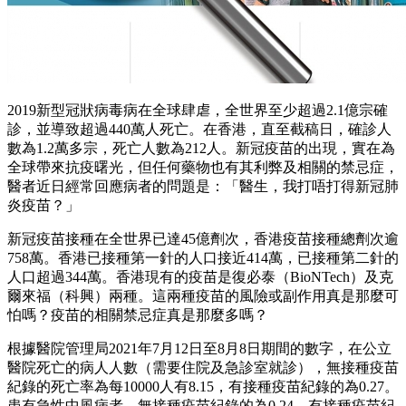
2019新型冠狀病毒病在全球肆虐，全世界至少超過2.1億宗確
診，並導致超過440萬人死亡。在香港，直至截稿日，確診人
數為1.2萬多宗，死亡人數為212人。新冠疫苗的出現，實在為
全球帶來抗疫曙光，但任何藥物也有其利弊及相關的禁忌症，
醫者近日經常回應病者的問題是：「醫生，我打唔打得新冠肺
炎疫苗？」
新冠疫苗接種在全世界已達45億劑次，香港疫苗接種總劑次逾
758萬。香港已接種第一針的人口接近414萬，已接種第二針的
人口超過344萬。香港現有的疫苗是復必泰（BioNTech）及克
爾來福（科興）兩種。這兩種疫苗的風險或副作用真是那麼可
怕嗎？疫苗的相關禁忌症真是那麼多嗎？
根據醫院管理局2021年7月12日至8月8日期間的數字，在公立
醫院死亡的病人人數（需要住院及急診室就診），無接種疫苗
紀錄的死亡率為每10000人有8.15，有接種疫苗紀錄的為0.27。
患有急性中風病者，無接種疫苗紀錄的為0.24，有接種疫苗紀