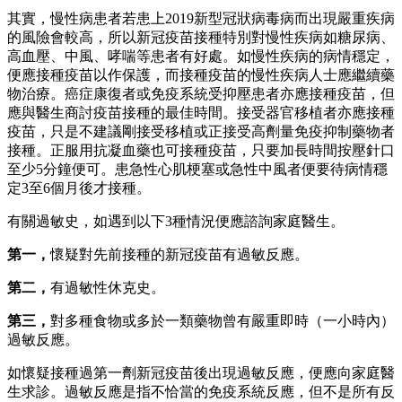
其實，慢性病患者若患上2019新型冠狀病毒病而出現嚴重疾病
的風險會較高，所以新冠疫苗接種特別對慢性疾病如糖尿病、
高血壓、中風、哮喘等患者有好處。如慢性疾病的病情穩定，
便應接種疫苗以作保護，而接種疫苗的慢性疾病人士應繼續藥
物治療。癌症康復者或免疫系統受抑壓患者亦應接種疫苗，但
應與醫生商討疫苗接種的最佳時間。接受器官移植者亦應接種
疫苗，只是不建議剛接受移植或正接受高劑量免疫抑制藥物者
接種。正服用抗凝血藥也可接種疫苗，只要加長時間按壓針口
至少5分鐘便可。患急性心肌梗塞或急性中風者便要待病情穩
定3至6個月後才接種。
有關過敏史，如遇到以下3種情況便應諮詢家庭醫生。
第一，
懷疑對先前接種的新冠疫苗有過敏反應。
第二，
有過敏性休克史。
第三，
對多種食物或多於一類藥物曾有嚴重即時（一小時內）
過敏反應。
如懷疑接種過第一劑新冠疫苗後出現過敏反應，便應向家庭醫
生求診。過敏反應是指不恰當的免疫系統反應，但不是所有反