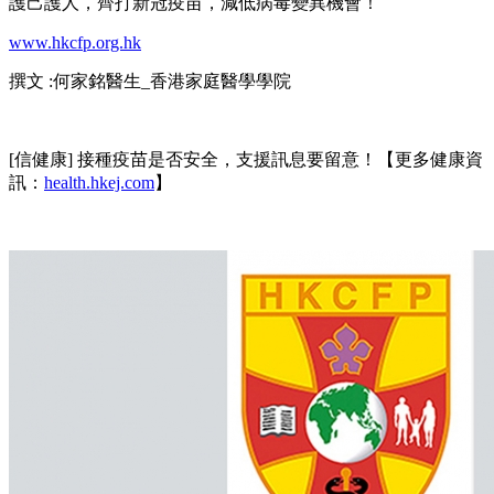
護己護人，齊打新冠疫苗，減低病毒變異機會！
www.hkcfp.org.hk
撰文 :
何家銘醫生_香港家庭醫學學院
[信健康] 接種疫苗是否安全，支援訊息要留意！【更多健康資
訊：
health.hkej.com
】