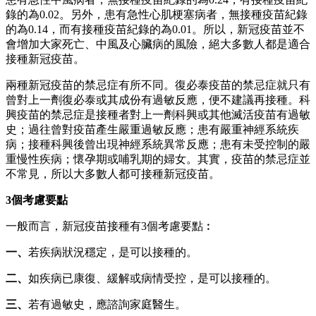
錄的為0.02。另外，患有急性心肌梗塞病者，無接種疫苗紀錄
的為0.14，而有接種疫苗紀錄的為0.01。所以，新冠疫苗並不
會增加大家死亡、中風及心臟病的風險，絕大多數人都是適合
接種新冠疫苗。
兩種新冠疫苗的禁忌症有所不同。復必泰疫苗的禁忌症就只有
曾對上一劑復必泰或其成份有過敏反應，便不建議再接種。科
興疫苗的禁忌症是接種者對上一劑科興或其他滅活疫苗有過敏
史；過往曾對疫苗產生嚴重過敏反應；患有嚴重神經系統疾
病；接種科興後曾出現神經系統異常反應；患有未受控制的嚴
重慢性疾病；懷孕期或哺乳期的婦女。其實，疫苗的禁忌症並
不常見，所以大多數人都可接種新冠疫苗。
3個考慮要點
一般而言，新冠疫苗接種有3個考慮要點︰
一、
若疾病狀況穩定，是可以接種的。
二、
如疾病已康復、緩解或病情受控，是可以接種的。
三、
若有過敏史，應諮詢家庭醫生。