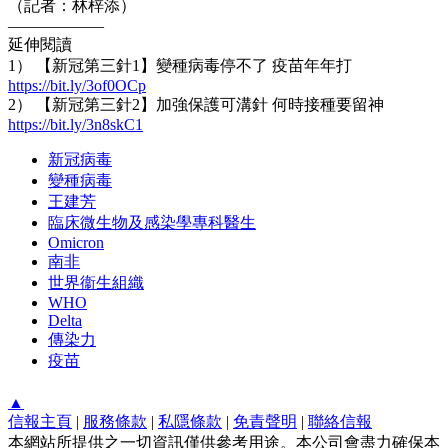
（記者：林梓添）
——————
延伸閱讀
1） 【新冠第三針1】變種病毒停不了 疫苗年年打
https://bit.ly/3of0OCp
2） 【新冠第三針2】加強保護可溝針 何時接種要留神
https://bit.ly/3n8skC1
新冠病毒
變種病毒
王建芳
臨床微生物及感染學專科醫生
Omicron
南非
世界衞生組織
WHO
Delta
傳染力
疫苗
▲
信報主頁
|
服務條款
|
私隱條款
|
免責聲明
|
聯絡信報
本網站所提供之一切資訊僅供參考用途。本公司會盡力確保本