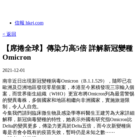
信報 hkej.com
< 返回
【席捲全球】傳染力高5倍 詳解新冠變種
Omicron
2021-12-01
南非近日出現新冠變種病毒Omicron（B.1.1.529），隨即已在
歐洲及亞洲地區發現零星個案，本港至今累積發現三宗輸入個
案，而世界衞生組織（WHO）更宣布將Omicron列為最需警惕
的變異毒株，多個國家和地區相繼向非洲國家，實施旅遊限
制，令人人自危。
今集我們請到臨床微生物及感染學專科醫生王建芳為大家詳細
解釋，新冠病毒變種的特性，她表示外國有研究指Omicron比
Delta的變異更多，傳染力更高於Delta五倍，而今次新變種病
毒是否會令既有的疫苗失效，暫時仍是未知之數⋯⋯