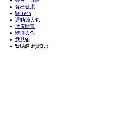
醫健一分鐘
食出健康
醫 Tech
運動懶人包
健康財富
糖胖與你
意見箱
緊貼健康資訊：