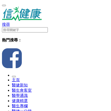
搜尋
熱門搜尋：
主頁
醫健新知
醫生會客室
醫學通識
健康精選
醫生專欄