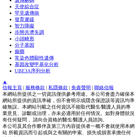
遺傳解碼
天使綜合症
罕見遺傳病
發育遲緩
智力障礙
步態共濟失調
小頭畸形
分子基因
癲癇
常染色體顯性遺傳
基因改變甲基化分析
UBE3A序列分析
▲
信報主頁
|
服務條款
|
私隱條款
|
免責聲明
|
聯絡信報
本網站所提供之一切資訊僅供參考用途。本公司會盡力確保本
網站所提供的資訊準確，但不會明示或隱含保證該等資訊均準
確無誤。本網站刊載之任何資訊不能取代醫生∕醫護人員的專
業意見、診斷或治理，亦未必適用於任何情況。如對身體狀況
有任何疑問， 請向合資格的醫生∕醫護人員諮詢。
本公司及其合作夥伴及第三方內容提供者一概不會就使用本網
站 所載資訊而引起或與之有關的申索、損失或損害承擔任何