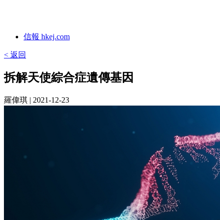
信報 hkej.com
< 返回
拆解天使綜合症遺傳基因
羅偉琪
| 2021-12-23