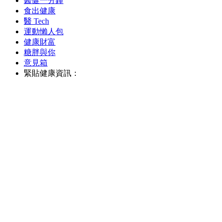
醫健一分鐘
食出健康
醫 Tech
運動懶人包
健康財富
糖胖與你
意見箱
緊貼健康資訊：