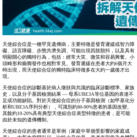
天使綜合症是一種罕見遺傳病，主要特徵是發育遲緩或智力障
礙、語言障礙、步態共濟失調、可能出現四肢顫抖，以及具有
明顯開心的獨特行為，包括：經常大笑、微笑和容易興奮。小
頭畸形和癲癇發作也相對常見。發育遲緩在患者大約6個月大
時出現，而天使綜合症的獨特臨床特徵多在大約一歲後才出
現。
天使綜合症的診斷基於病人徵狀與共識的臨床診斷標準、家族
史，以及分子基因檢測結果 — 母系UBE3A等位基因的表達不
足或功能缺陷。對於天使綜合症的分子基因檢測（如甲基化分
析和UBE3A序列分析），可識別約80-90%患者的基因改變。
其餘約10-20%具有典型天使綜合症表型特徵的患者，是可能
由於未知的遺傳機制。
天使綜合症的患者通常是單例（家庭中單個受影響的家庭成