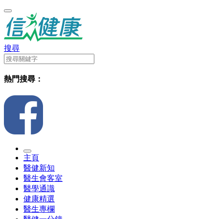
搜尋
熱門搜尋：
主頁
醫健新知
醫生會客室
醫學通識
健康精選
醫生專欄