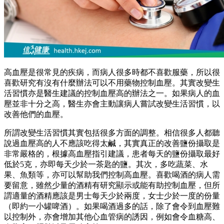
高血壓是很常見的疾病，而病人很多時都不喜歡服藥，所以很
喜歡研究有沒有什麼辦法可以不用藥物控制血壓。其實改變生
活習慣亦是醫生建議的控制血壓高的辦法之一。如果病人的血
壓並非十分之高，醫生亦會主動讓病人嘗試改變生活習慣，以
改善他們的血壓。
所謂改變生活習慣其實包括很多方面的調整。相信很多人都聽
說過血壓高的人不應該吃得太鹹，其實真正的改善鹽份攝取是
非常嚴格的，根據高血壓指引建議，患者每天的鹽份攝取最好
低於5克，亦即每天少於一茶匙的鹽。其次，多吃蔬菜、水
果、魚類等，亦可以幫助我們控制高血壓。喜歡喝酒的病人需
要留意，雖然少量的酒精有研究顯示或能有助控制血壓，但所
謂適量的酒精應該是男士每天少於兩度，女士少於一度的份量
（即約一小罐啤酒）。如果喝酒過多的話，除了會令到血壓難
以控制外，亦會增加其他心血管病的誘因，例如會令血糖高、