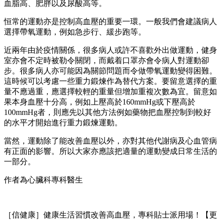
血脂高、肥胖以及尿酸高等。
恒常的運動亦是控制高血壓的重要一環。一般我們會建議病人
選擇帶氧運動，例如急步行、緩步跑等。
近兩年由於疫情關係，很多病人或許不喜歡外出做運動，健身
室亦會不定時被勒令關閉，而戴着口罩亦會令病人對運動卻
步。很多病人亦可能因為關節問題而令做帶氧運動變得困難。
這時候可以考慮一些重力鍛煉作為替代方案。要留意選擇的重
量不應過重，應選擇較輕的重量但增加重複次數為宜。留意如
果本身血壓十分高，例如上壓高於160mmHg或下壓高於
100mmHg者，則應先以其他方法例如藥物把血壓控制到較好
的水平才開始進行重力鍛煉運動。
當然，運動除了能改善血壓以外，亦對其他代謝病及心血管病
有正面的影響。所以大家亦應該把適量的運動變成日常生活的
一部分。
作者為心臟科專科醫生
［信健康］健康生活習慣改善高血壓，專科貼士派用場！【更