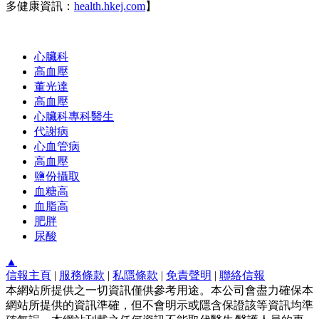
多健康資訊：
health.hkej.com
】
心臟科
高血壓
董光達
高血壓
心臟科專科醫生
代謝病
心血管病
高血壓
鹽份攝取
血糖高
血脂高
肥胖
尿酸
▲
信報主頁
|
服務條款
|
私隱條款
|
免責聲明
|
聯絡信報
本網站所提供之一切資訊僅供參考用途。本公司會盡力確保本
網站所提供的資訊準確，但不會明示或隱含保證該等資訊均準