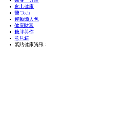
醫健一分鐘
食出健康
醫 Tech
運動懶人包
健康財富
糖胖與你
意見箱
緊貼健康資訊：