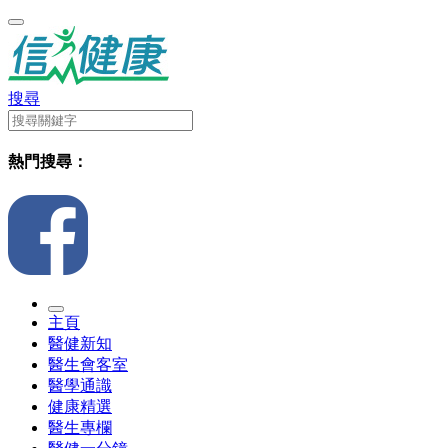
搜尋
熱門搜尋：
主頁
醫健新知
醫生會客室
醫學通識
健康精選
醫生專欄