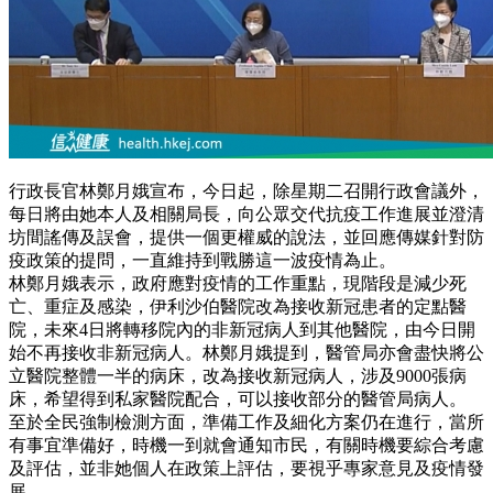
行政長官林鄭月娥宣布，今日起，除星期二召開行政會議外，
每日將由她本人及相關局長，向公眾交代抗疫工作進展並澄清
坊間謠傳及誤會，提供一個更權威的說法，並回應傳媒針對防
疫政策的提問，一直維持到戰勝這一波疫情為止。
林鄭月娥表示，政府應對疫情的工作重點，現階段是減少死
亡、重症及感染，伊利沙伯醫院改為接收新冠患者的定點醫
院，未來4日將轉移院內的非新冠病人到其他醫院，由今日開
始不再接收非新冠病人。林鄭月娥提到，醫管局亦會盡快將公
立醫院整體一半的病床，改為接收新冠病人，涉及9000張病
床，希望得到私家醫院配合，可以接收部分的醫管局病人。
至於全民強制檢測方面，準備工作及細化方案仍在進行，當所
有事宜準備好，時機一到就會通知市民，有關時機要綜合考慮
及評估，並非她個人在政策上評估，要視乎專家意見及疫情發
展。