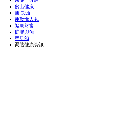
醫健一分鐘
食出健康
醫 Tech
運動懶人包
健康財富
糖胖與你
意見箱
緊貼健康資訊：