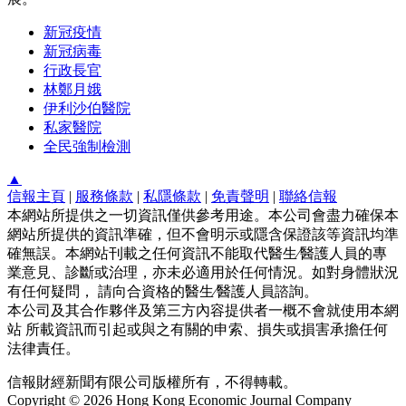
新冠疫情
新冠病毒
行政長官
林鄭月娥
伊利沙伯醫院
私家醫院
全民強制檢測
▲
信報主頁
|
服務條款
|
私隱條款
|
免責聲明
|
聯絡信報
本網站所提供之一切資訊僅供參考用途。本公司會盡力確保本
網站所提供的資訊準確，但不會明示或隱含保證該等資訊均準
確無誤。本網站刊載之任何資訊不能取代醫生∕醫護人員的專
業意見、診斷或治理，亦未必適用於任何情況。如對身體狀況
有任何疑問， 請向合資格的醫生∕醫護人員諮詢。
本公司及其合作夥伴及第三方內容提供者一概不會就使用本網
站 所載資訊而引起或與之有關的申索、損失或損害承擔任何
法律責任。
信報財經新聞有限公司版權所有，不得轉載。
Copyright © 2026 Hong Kong Economic Journal Company