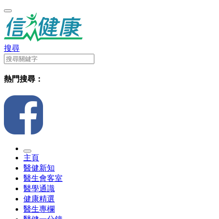
搜尋
熱門搜尋：
主頁
醫健新知
醫生會客室
醫學通識
健康精選
醫生專欄