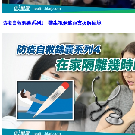
防疫自救錦囊系列1：醫生視像遙距支援解困境