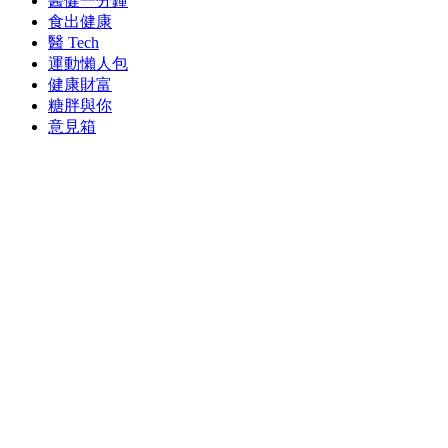
醫健一分鐘
食出健康
醫 Tech
運動懶人包
健康財富
糖胖與你
意見箱