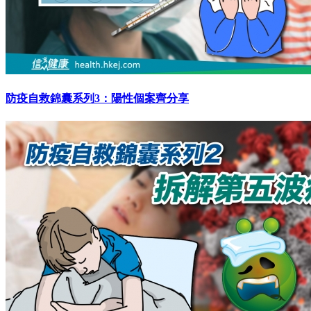
防疫自救錦囊系列3：陽性個案齊分享