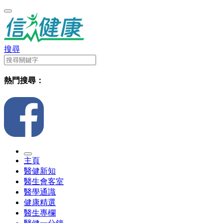
搜尋
熱門搜尋：
主頁
醫健新知
醫生會客室
醫學通識
健康精選
醫生專欄