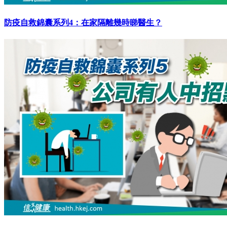
防疫自救錦囊系列4：在家隔離幾時睇醫生？