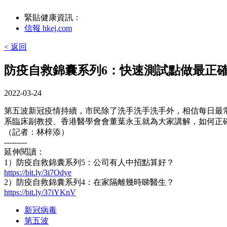
緊貼健康資訊：
信報 hkej.com
< 返回
防疫自救錦囊系列6：快速測試點做最正
2022-03-24
第五波新冠疫情持續，市民除了洗手洗手洗手外，相信每日最
系臨床副教授、香港醫學會會董葉永玉就為大家講解，如何正
（記者：林梓添）
---------
延伸閱讀：
1）防疫自救錦囊系列5：公司有人中招點算好？
https://bit.ly/3i7Odye
2）防疫自救錦囊系列4：在家隔離幾時睇醫生？
https://bit.ly/37iYKnV
新冠病毒
第五波