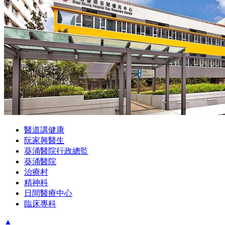
醫道講健康
阮家興醫生
葵涌醫院行政總監
葵涌醫院
治療村
精神科
日間醫療中心
臨床專科
▲