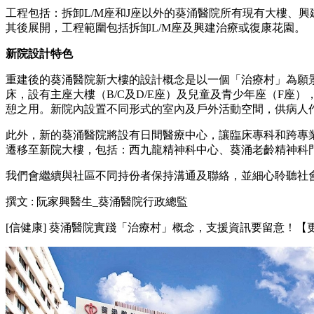
工程包括：拆卸L/M座和J座以外的葵涌醫院所有現有大樓、
其後展開，工程範圍包括拆卸L/M座及興建治療或復康花園。
新院設計特色
重建後的葵涌醫院新大樓的設計概念是以一個「治療村」為願景
床，設有主座大樓（B/C及D/E座）及兒童及青少年座（F
憩之用。新院內設置不同形式的室內及戶外活動空間，供病人
此外，新的葵涌醫院將設有日間醫療中心，讓臨床專科和跨專
遷移至新院大樓，包括：西九龍精神科中心、葵涌老齡精神科
我們會繼續與社區不同持份者保持溝通及聯絡，並細心聆聽社
撰文 : 阮家興醫生_葵涌醫院行政總監
[信健康] 葵涌醫院實踐「治療村」概念，支援資訊要留意！【