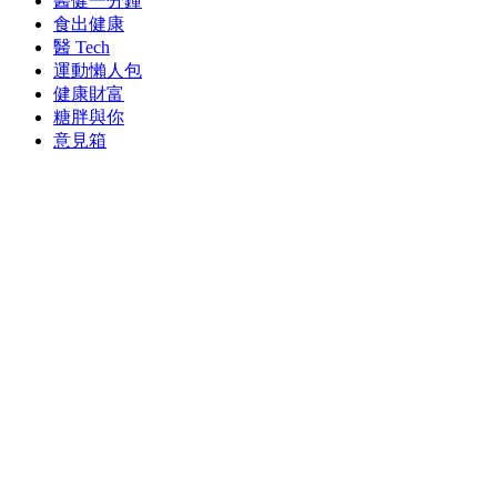
醫健一分鐘
食出健康
醫 Tech
運動懶人包
健康財富
糖胖與你
意見箱