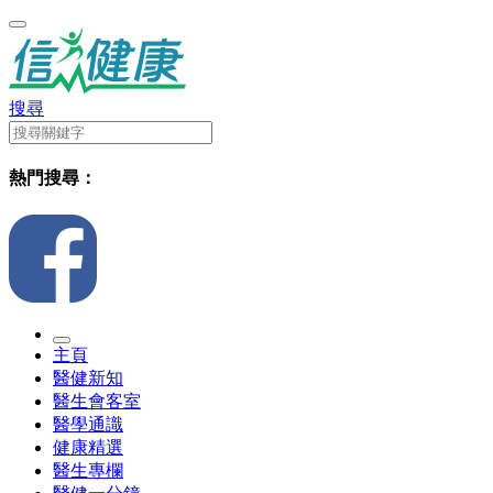
搜尋
熱門搜尋：
主頁
醫健新知
醫生會客室
醫學通識
健康精選
醫生專欄