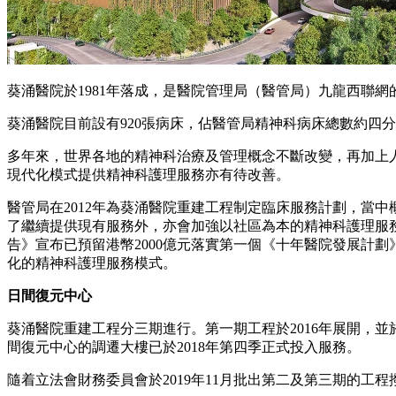
葵涌醫院於1981年落成，是醫院管理局（醫管局）九龍西聯
葵涌醫院目前設有920張病床，佔醫管局精神科病床總數約四
多年來，世界各地的精神科治療及管理概念不斷改變，再加上
現代化模式提供精神科護理服務亦有待改善。
醫管局在2012年為葵涌醫院重建工程制定臨床服務計劃，當
了繼續提供現有服務外，亦會加強以社區為本的精神科護理服務
告》宣布已預留港幣2000億元落實第一個《十年醫院發展計
化的精神科護理服務模式。
日間復元中心
葵涌醫院重建工程分三期進行。第一期工程於2016年展開，並
間復元中心的調遷大樓已於2018年第四季正式投入服務。
隨着立法會財務委員會於2019年11月批出第二及第三期的工程撥