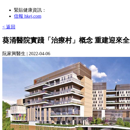
緊貼健康資訊：
信報 hkej.com
< 返回
葵涌醫院實踐「治療村」概念 重建迎來
阮家興醫生
| 2022-04-06