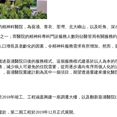
網的精神科醫院，為葵涌、青衣、荃灣、北大嶼山，以及旺角、
分之一；而醫院的精神科專科門診服務人數則佔醫管局有關服務
人口增長及老齡化的因素，令精神科服務需求有所增加。然而，
中概述葵涌醫院日後的服務模式。這個服務模式建基於以人為本
，減少病人可避免的住院需要，從而逐步邁向有序而個人化的治
劃》，葵涌醫院重建計劃為其中一個項目，期望透過重建來優化
於2018年竣工。工程涵蓋興建一座調遷大樓，以及翻新葵涌醫院
款，第二期工程於2019年12月正式展開。