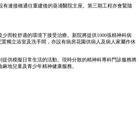
上設有連接橋通往重建後的葵涌醫院主座。第三期工程亦會緊隨
少而較舒適的環境下接受治療。新院將提供1000張精神科病
並配置獨立浴室及洗手間，亦設有病房花園供病人及病人家屬作休
別提供模擬日常生活的活動。現時分散的精神科專科門診服務將
油麻地兒童及青少年精神健康服務。