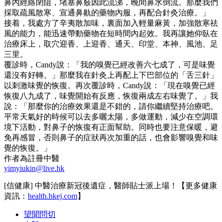
鼻內經絡閉阻，堵塞鼻竅因此流涕，晚間鼻水倒流。那麼我們
採取疏風散寒、宣通鼻鼽的藥物內服，再配合針灸治療。」
接着，我處方了辛夷散加味，裏面加入輕量麻黃，加強散寒祛
風的能力，能迅速帶動藥物在短時間內起效。我再讓她仰臥在
治療床上，取穴迎香、上迎香、通天、印堂、本神、風池、足
三里。
覆診時，Candy說：「我的嗅覺已經改善六七成了，可是味覺
還沒有好轉。」那麼我在針灸上再配上下巴部位的「舌三針」
以刺激味覺的恢復。再次覆診時，Candy說：「現在嗅覺已經
恢復八九成了，味覺開始有反應，恢復兩成左右味覺了。」我
說：「那麼你的治療效果還是不錯的，請你繼續堅持治療吧。
平常天氣好的時候可以去多曬太陽，多做運動，減少在空調環
境下活動，對鼻子的恢復有正面幫助。同時也要注意保暖，避
免再感冒，否則鼻子的症狀再次加重的話，也會影響嗅覺和味
覺的恢復。」
作者為註冊中醫
yimyiukin@live.hk
[信健康] 中醫治療新冠後遺症，醫師貼士派上場！【更多健康
資訊：
health.hkej.com
】
望聞問切