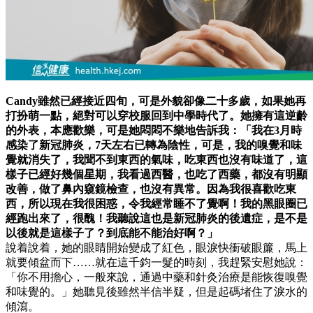
Candy雖然已經接近四旬，可是外貌卻像二十多歲，如果她再
打扮萌一點，絕對可以穿校服回到中學時代了。她擁有這逆齡
的外表，本應歡樂，可是她悶悶不樂地告訴我：「我在3月時
感染了新冠肺炎，7天左右已轉為陰性，可是，我的嗅覺和味
覺就消失了，我聞不到東西的氣味，吃東西也沒有味道了，這
樣子已經好幾個星期，我看過西醫，也吃了西藥，都沒有明顯
改善，做了鼻內窺鏡檢查，也沒有異常。因為我很喜歡吃東
西，所以現在我很困惑，令我經常睡不了覺啊！我的黑眼圈已
經跑出來了，很醜！我聽說這也是新冠肺炎的後遺症，是不是
以後就是這樣子了？到底能不能治好啊？」
說着說着，她的眼睛開始變成了紅色，眼淚快衝破眼簾，馬上
就要傾盆而下……就在這千鈞一髮的時刻，我趕緊安慰她說：
「你不用擔心，一般來說，通過中藥和針灸治療是能恢復嗅覺
和味覺的。」她聽見後雖然半信半疑，但是起碼堵住了淚水的
傾瀉。