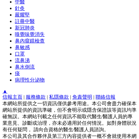
中醫
針灸
嚴耀堅
註冊中醫
新冠肺炎
嗅覺味覺消失
鼻內窺鏡檢查
鼻敏感
口罩
流鼻涕
鼻水倒流
痰
病理性分泌物
▲
信報主頁
|
服務條款
|
私隱條款
|
免責聲明
|
聯絡信報
本網站所提供之一切資訊僅供參考用途。本公司會盡力確保本
網站所提供的資訊準確，但不會明示或隱含保證該等資訊均準
確無誤。本網站刊載之任何資訊不能取代醫生∕醫護人員的專
業意見、診斷或治理，亦未必適用於任何情況。如對身體狀況
有任何疑問， 請向合資格的醫生∕醫護人員諮詢。
本公司及其合作夥伴及第三方內容提供者一概不會就使用本網