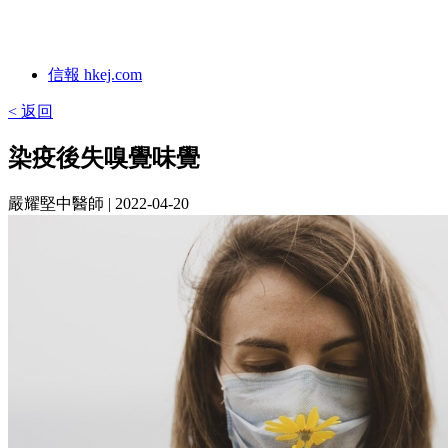
信報 hkej.com
< 返回
染疫後失嗅覺味覺
嚴耀堅中醫師
| 2022-04-20