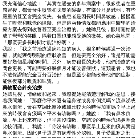
我充滿信心地說：「其實在過去的多年病案中，很多患者在重
感冒後，都會發生嗅覺和味覺的障礙，有部分只是減弱，有些
嚴重的甚至會完全喪失。有些患者是因長時間鼻敏感，慢慢產
生了嗅覺和味覺的障礙。但是這兩種情況都能應用中醫學的治
療方案去得到改善甚至完全治癒的。」她聽見後，眼睛開始變
成了彎彎的笑眼，隔着口罩也能感受她的微笑。她心急地問：
「那麼要多長時間才能治好啊？」
我說：「我之前治療過病程短的病人，很多時候經過一次治
療，就能獲得明顯的症狀改善，但是要完全治好，還是可能需
要好幾個星期的時間。另外，病史很長的患者，他們治療的時
間會更長，可能需要好幾個月才能改善症狀，這類患者，我也
不敢保證能完全百分百治好，但是至少都能改善他們的症狀，
能恢復部分嗅覺和味覺。」
藥物配合針灸治療
她聽見後，情緒緩和起來，我感覺她能清楚理解我的意思，接
着我問她：「那麼你平常還有流鼻涕或鼻水倒流嗎？流鼻涕或
鼻水倒流，會在空調比較冷或風比較大的時候加重嗎？早上起
來的時候會有痰嗎？平常有咳嗽嗎？」她說：「我有鼻水倒
流，早上起來有痰，但平常沒咳嗽。空調冷的時候流涕鼻塞會
比較明顯。」我說：「你沒有咳嗽，那麼早上起來的痰其實是
鼻水倒流。因此鼻子還是有病理性分泌物。鼻子受風寒之邪，