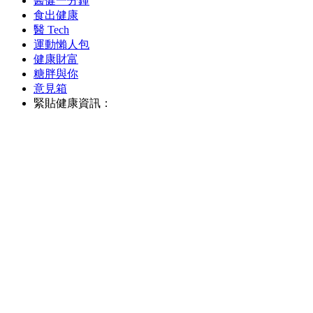
醫健一分鐘
食出健康
醫 Tech
運動懶人包
健康財富
糖胖與你
意見箱
緊貼健康資訊：