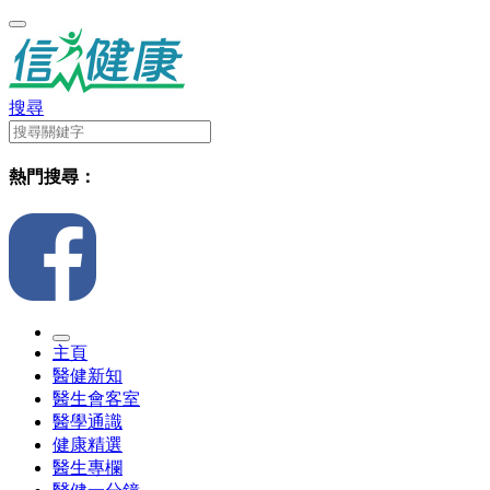
搜尋
熱門搜尋：
主頁
醫健新知
醫生會客室
醫學通識
健康精選
醫生專欄