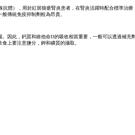
抗體），用於紅斑狼瘡腎炎患者，在腎炎活躍時配合標準治療（stand
一般傳統免疫抑制劑較為昂貴。
陽。因此，鈣質和維他命D的吸收相當重要，一般可以透過補充
飲食上要注意鹽分，鉀和磷質的攝取。