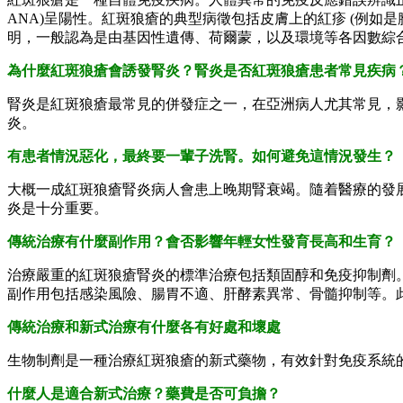
ANA)呈陽性。紅斑狼瘡的典型病徵包括皮膚上的紅疹 (例如
明，一般認為是由基因性遺傳、荷爾蒙，以及環境等各因數綜
為什麼紅斑狼瘡會誘發腎炎？腎炎是否紅斑狼瘡患者常見疾病
腎炎是紅斑狼瘡最常見的併發症之一，在亞洲病人尤其常見，
炎。
有患者情況惡化，最終要一輩子洗腎。如何避免這情況發生？
大概一成紅斑狼瘡腎炎病人會患上晚期腎衰竭。隨着醫療的發展
炎是十分重要。
傳統治療有什麼副作用？會否影響年輕女性發育長高和生育？
治療嚴重的紅斑狼瘡腎炎的標準治療包括類固醇和免疫抑制劑。最常用於紅斑狼瘡
副作用包括感染風險、腸胃不適、肝酵素異常、骨髓抑制等。
傳統治療和新式治療有什麼各有好處和壞處
生物制劑是一種治療紅斑狼瘡的新式藥物，有效針對免疫系統
什麼人是適合新式治療？藥費是否可負擔？