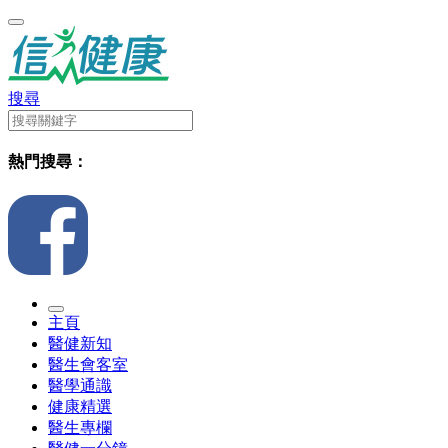
搜尋
熱門搜尋：
主頁
醫健新知
醫生會客室
醫學通識
健康精選
醫生專欄