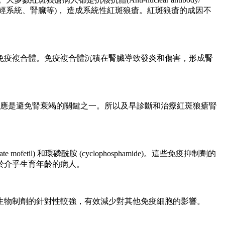
神經系統、腎臟等)， 造成系統性紅斑狼瘡。紅斑狼瘡的成因不
免疫複合體。免疫複合體沉積在腎臟導致發炎和傷害，形成腎
反應是避免腎衰竭的關鍵之一。所以及早診斷和治療紅斑狼瘡腎
l) 和環磷酰胺 (cyclophosphamide)。這些免疫抑制劑的
於介乎生育年齡的病人。
生物制劑的針對性較強，有效減少對其他免疫細胞的影響。