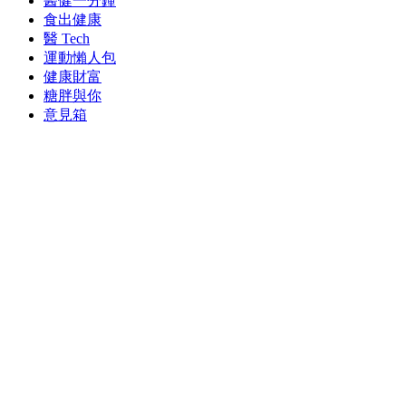
醫健一分鐘
食出健康
醫 Tech
運動懶人包
健康財富
糖胖與你
意見箱