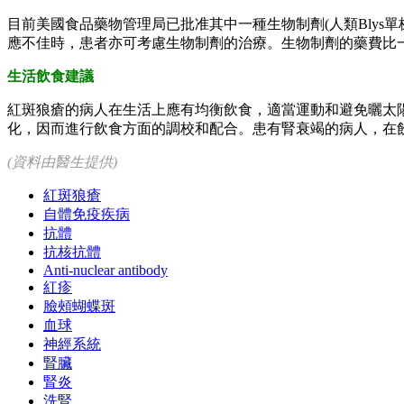
目前美國食品藥物管理局已批准其中一種生物制劑(人類Blys單株
應不佳時，患者亦可考慮生物制劑的治療。生物制劑的藥費比
生活飲食建議
紅斑狼瘡的病人在生活上應有均衡飲食，適當運動和避免曬太
化，因而進行飲食方面的調校和配合。患有腎衰竭的病人，在
(資料由醫生提供)
紅斑狼瘡
自體免疫疾病
抗體
抗核抗體
Anti-nuclear antibody
紅疹
臉頰蝴蝶斑
血球
神經系統
腎臟
腎炎
洗腎