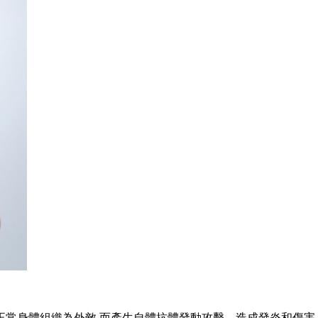
織為外敵,而產生自體抗體發動攻擊，造成發炎和傷害。大多數紅斑狼瘡病