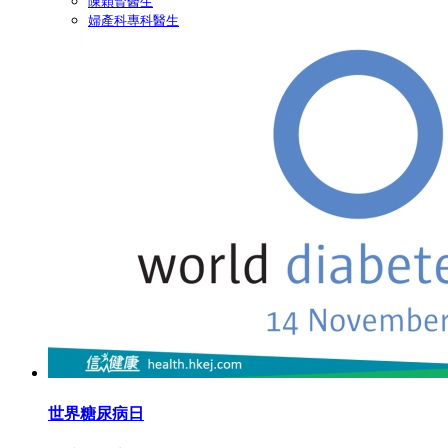
陳穎賢醫生
婦產科專科醫生
世界糖尿病日