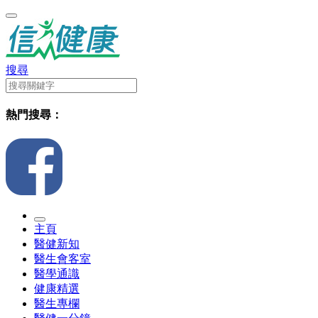
搜尋
熱門搜尋：
主頁
醫健新知
醫生會客室
醫學通識
健康精選
醫生專欄