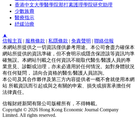
香港中文大學醫學院那打素護理學院研究助理
少數族裔
醫療指示
紓緩治療
▲
信報主頁
|
服務條款
|
私隱條款
|
免責聲明
|
聯絡信報
本網站所提供之一切資訊僅供參考用途。本公司會盡力確保本
網站所提供的資訊準確，但不會明示或隱含保證該等資訊均準
確無誤。本網站刊載之任何資訊不能取代醫生∕醫護人員的專
業意見、診斷或治理，亦未必適用於任何情況。如對身體狀況
有任何疑問， 請向合資格的醫生∕醫護人員諮詢。
本公司及其合作夥伴及第三方內容提供者一概不會就使用本網
站 所載資訊而引起或與之有關的申索、損失或損害承擔任何
法律責任。
信報財經新聞有限公司版權所有，不得轉載。
Copyright © 2026 Hong Kong Economic Journal Company
Limited. All rights reserved.