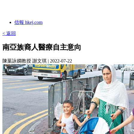
信報 hkej.com
< 返回
南亞族裔人醫療自主意向
陳葉詠嫻教授 謝文琪
| 2022-07-22