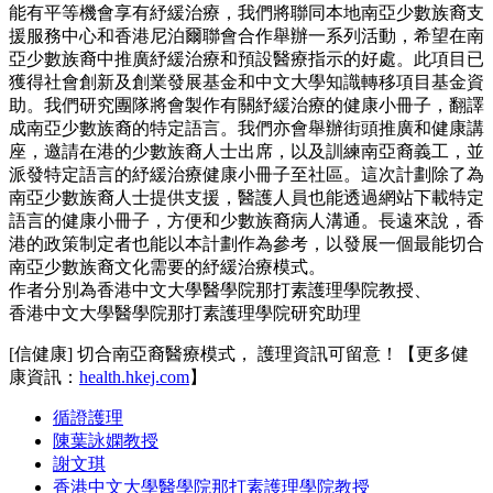
能有平等機會享有紓緩治療，我們將聯同本地南亞少數族裔支
援服務中心和香港尼泊爾聯會合作舉辦一系列活動，希望在南
亞少數族裔中推廣紓緩治療和預設醫療指示的好處。此項目已
獲得社會創新及創業發展基金和中文大學知識轉移項目基金資
助。我們研究團隊將會製作有關紓緩治療的健康小冊子，翻譯
成南亞少數族裔的特定語言。我們亦會舉辦街頭推廣和健康講
座，邀請在港的少數族裔人士出席，以及訓練南亞裔義工，並
派發特定語言的紓緩治療健康小冊子至社區。這次計劃除了為
南亞少數族裔人士提供支援，醫護人員也能透過網站下載特定
語言的健康小冊子，方便和少數族裔病人溝通。長遠來說，香
港的政策制定者也能以本計劃作為參考，以發展一個最能切合
南亞少數族裔文化需要的紓緩治療模式。
作者分別為香港中文大學醫學院那打素護理學院教授、
香港中文大學醫學院那打素護理學院研究助理
[信健康] 切合南亞裔醫療模式， 護理資訊可留意！【更多健
康資訊：
health.hkej.com
】
循證護理
陳葉詠嫻教授
謝文琪
香港中文大學醫學院那打素護理學院教授