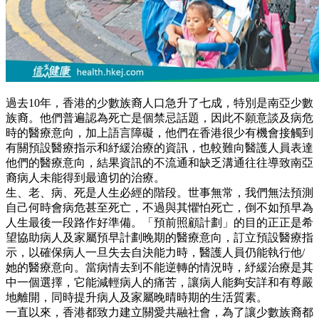
過去10年，香港的少數族裔人口急升了七成，特別是南亞少數
族裔。他們普遍認為死亡是個禁忌話題，因此不願意談及病危
時的醫療意向，加上語言障礙，他們在香港很少有機會接觸到
有關預設醫療指示和紓緩治療的資訊，也較難向醫護人員表達
他們的醫療意向，結果資訊的不流通和缺乏溝通往往導致南亞
裔病人未能得到最適切的治療。
生、老、病、死是人生必經的階段。世事無常，我們無法預測
自己何時會病危甚至死亡，不過與其懼怕死亡，倒不如預早為
人生最後一段路作好準備。「預前照顧計劃」的目的正正是希
望協助病人及家屬預早計劃晚期的醫療意向，訂立預設醫療指
示，以確保病人一旦失去自決能力時，醫護人員仍能執行他/
她的醫療意向。當病情去到不能逆轉的情況時，紓緩治療是其
中一個選擇，它能減輕病人的痛苦，讓病人能夠安詳和有尊嚴
地離開，同時提升病人及家屬晚晴時期的生活質素。
一直以來，香港都致力建立關愛共融社會，為了讓少數族裔都