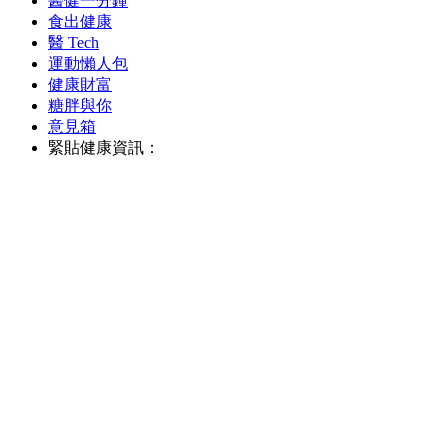
醫健一分鐘
食出健康
醫 Tech
運動懶人包
健康財富
糖胖與你
意見箱
緊貼健康資訊：