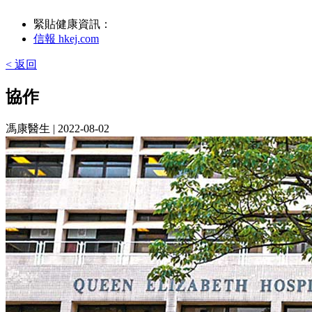
緊貼健康資訊：
信報 hkej.com
< 返回
協作
馮康醫生
| 2022-08-02