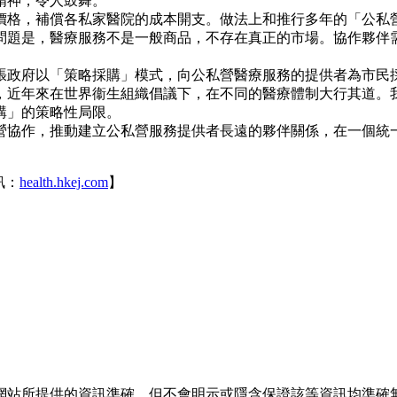
精神，令人鼓舞。
價格，補償各私家醫院的成本開支。做法上和推行多年的「公私
問題是，醫療服務不是一般商品，不存在真正的市場。協作夥伴
。
張政府以「策略採購」模式，向公私營醫療服務的提供者為市民
，近年來在世界衞生組織倡議下，在不同的醫療體制大行其道。
購」的策略性局限。
營協作，推動建立公私營服務提供者長遠的夥伴關係，在一個統
訊：
health.hkej.com
】
網站所提供的資訊準確，但不會明示或隱含保證該等資訊均準確無