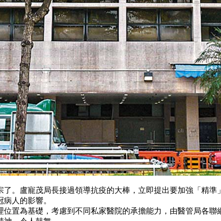
0宗了。盧寵茂局長接過領導抗疫的大棒，立即提出要加強「精
冠病人的影響。
理位置為基礎，考慮到不同私家醫院的承擔能力，由醫管局各聯