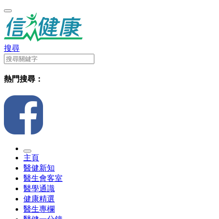
搜尋
熱門搜尋：
主頁
醫健新知
醫生會客室
醫學通識
健康精選
醫生專欄