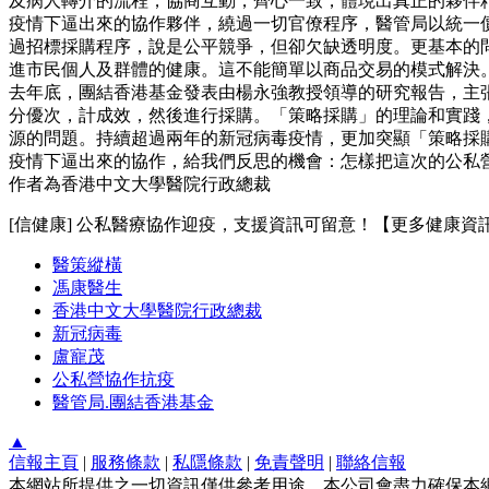
及病人轉介的流程，協商互動，齊心一致，體現出真正的夥伴
疫情下逼出來的協作夥伴，繞過一切官僚程序，醫管局以統一
過招標採購程序，說是公平競爭，但卻欠缺透明度。更基本的
進市民個人及群體的健康。這不能簡單以商品交易的模式解決
去年底，團結香港基金發表由楊永強教授領導的研究報告，主
分優次，計成效，然後進行採購。「策略採購」的理論和實踐
源的問題。持續超過兩年的新冠病毒疫情，更加突顯「策略採
疫情下逼出來的協作，給我們反思的機會：怎樣把這次的公私
作者為香港中文大學醫院行政總裁
[信健康] 公私醫療協作迎疫，支援資訊可留意！【更多健康資
醫策縱橫
馮康醫生
香港中文大學醫院行政總裁
新冠病毒
盧寵茂
公私營協作抗疫
醫管局.團結香港基金
▲
信報主頁
|
服務條款
|
私隱條款
|
免責聲明
|
聯絡信報
本網站所提供之一切資訊僅供參考用途。本公司會盡力確保本