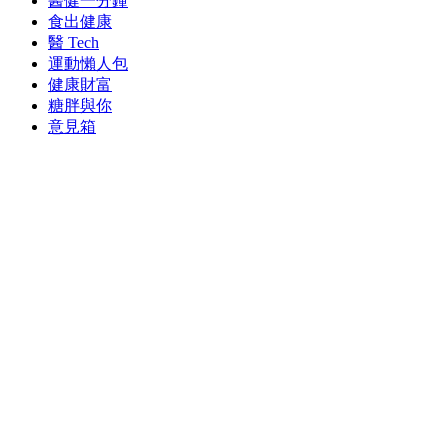
醫健一分鐘
食出健康
醫 Tech
運動懶人包
健康財富
糖胖與你
意見箱