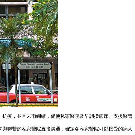
準」抗疫，並且未雨綢繆，促使私家醫院及早調撥病床、支援醫管
網與聯繫的私家醫院直接溝通，確定各私家醫院可以接受的病人