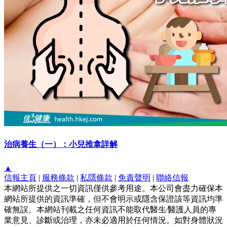
治病養生（一）：小兒推拿詳解
▲
信報主頁
|
服務條款
|
私隱條款
|
免責聲明
|
聯絡信報
本網站所提供之一切資訊僅供參考用途。本公司會盡力確保本
網站所提供的資訊準確，但不會明示或隱含保證該等資訊均準
確無誤。本網站刊載之任何資訊不能取代醫生∕醫護人員的專
業意見、診斷或治理，亦未必適用於任何情況。如對身體狀況