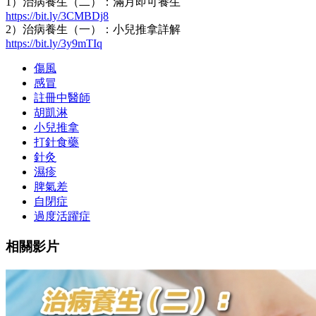
1）治病養生（二）：滿月即可養生
https://bit.ly/3CMBDj8
2）治病養生（一）：小兒推拿詳解
https://bit.ly/3y9mTIq
傷風
感冒
註冊中醫師
胡凱淋
小兒推拿
打針食藥
針灸
濕疹
脾氣差
自閉症
過度活躍症
相關影片