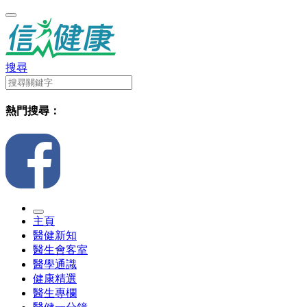
搜尋
熱門搜尋：
主頁
醫健新知
醫生會客室
醫學通識
健康精選
醫生專欄