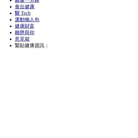
醫健一分鐘
食出健康
醫 Tech
運動懶人包
健康財富
糖胖與你
意見箱
緊貼健康資訊：