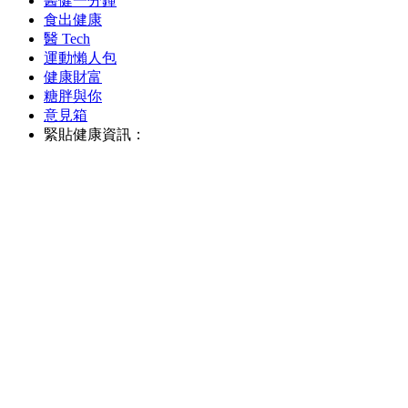
醫健一分鐘
食出健康
醫 Tech
運動懶人包
健康財富
糖胖與你
意見箱
緊貼健康資訊：