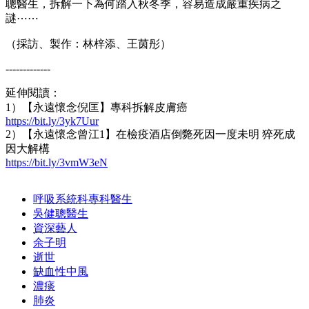
聰醫生，拆解一下為何踏入秋冬季，容易造成嚴重疾病之
謎⋯⋯
（採訪、製作：林梓添、王茵彤）
-------------
延伸閱讀：
1）【永遠懷念倪匡】專科拆解皮膚癌
https://bit.ly/3yk7Uur
2）【永遠懷念曾江1】在檢疫酒店倒斃死因一度未明 猝死成
因大解構
https://bit.ly/3vmW3eN
呼吸系統科專科醫生
吳健聰醫生
資深藝人
余子明
逝世
缺血性中風
濃痰
肺炎