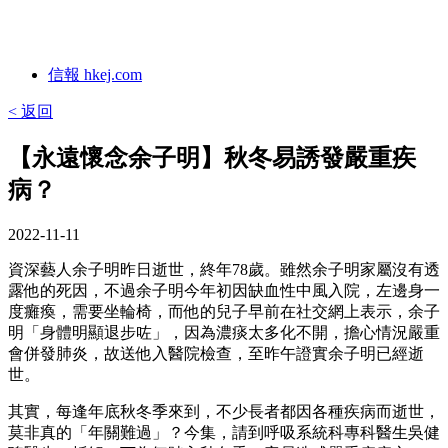
信報 hkej.com
< 返回
【永遠懷念余子明】秋冬易誘發嚴重疾
病？
2022-11-11
資深藝人余子明昨日逝世，終年78歲。雖然余子明家屬沒有透
露他的死因，不過余子明今年初因缺血性中風入院，左邊身一
度癱瘓，需要坐輪椅，而他的兒子早前在社交網上表示，余子
明「身體明顯退步咗」，因為濃痰太多化不開，擔心情況嚴重
會併發肺炎，故送他入醫院檢查，至昨午證實余子明已經逝
世。
其實，每逢年底秋冬季來到，不少長者都因各種疾病而逝世，
莫非真的「年關難過」？今集，請到呼吸系統科專科醫生吳健