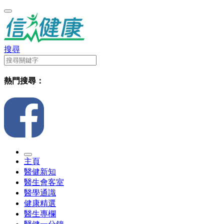
搜尋
熱門搜尋：
主頁
醫健新知
醫生會客室
醫學通識
健康精選
醫生專欄