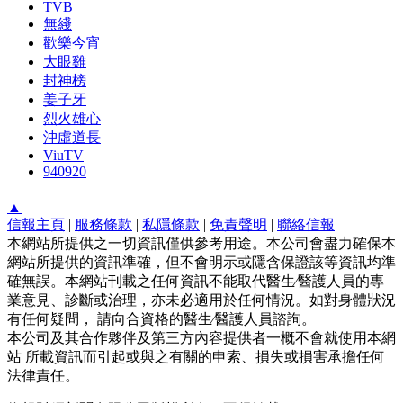
TVB
無綫
歡樂今宵
大眼雞
封神榜
姜子牙
烈火雄心
沖虛道長
ViuTV
940920
▲
信報主頁
|
服務條款
|
私隱條款
|
免責聲明
|
聯絡信報
本網站所提供之一切資訊僅供參考用途。本公司會盡力確保本
網站所提供的資訊準確，但不會明示或隱含保證該等資訊均準
確無誤。本網站刊載之任何資訊不能取代醫生∕醫護人員的專
業意見、診斷或治理，亦未必適用於任何情況。如對身體狀況
有任何疑問， 請向合資格的醫生∕醫護人員諮詢。
本公司及其合作夥伴及第三方內容提供者一概不會就使用本網
站 所載資訊而引起或與之有關的申索、損失或損害承擔任何
法律責任。