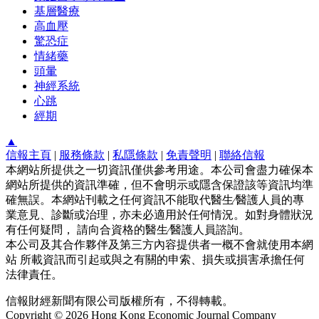
基層醫療
高血壓
驚恐症
情緒藥
頭暈
神經系統
心跳
經期
▲
信報主頁
|
服務條款
|
私隱條款
|
免責聲明
|
聯絡信報
本網站所提供之一切資訊僅供參考用途。本公司會盡力確保本
網站所提供的資訊準確，但不會明示或隱含保證該等資訊均準
確無誤。本網站刊載之任何資訊不能取代醫生∕醫護人員的專
業意見、診斷或治理，亦未必適用於任何情況。如對身體狀況
有任何疑問， 請向合資格的醫生∕醫護人員諮詢。
本公司及其合作夥伴及第三方內容提供者一概不會就使用本網
站 所載資訊而引起或與之有關的申索、損失或損害承擔任何
法律責任。
信報財經新聞有限公司版權所有，不得轉載。
Copyright © 2026 Hong Kong Economic Journal Company