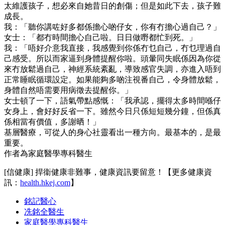
太維護孩子，想必來自她昔日的創傷；但是如此下去，孩子難
成長。
我：「聽你講咗好多都係擔心啲仔女，你有冇擔心過自己？」
女士：「都冇時間擔心自己啦。日日做嘢都忙到死。」
我：「唔好介意我直接，我感覺到你係冇乜自己，冇乜理過自
己感受。所以而家逼到身體提醒你啦。頭暈同失眠係因為你從
來冇放鬆過自己，神經系統紊亂，導致感官失調，亦進入唔到
正常睡眠循環設定。如果能夠多啲注視番自己，令身體放鬆，
身體自然唔需要用病徵去提醒你。」
女士頓了一下，語氣帶點感慨：「我承認，擺得太多時間喺仔
女身上，會好好反省一下。雖然今日只係短短幾分鐘，但係真
係相當有價值，多謝晒！」
基層醫療，可從人的身心社靈看出一種方向。最基本的，是最
重要。
作者為家庭醫學專科醫生
[信健康] 捍衞健康非難事，健康資訊要留意！【更多健康資
訊：
health.hkej.com
】
銘記醫心
冼銘全醫生
家庭醫學專科醫生