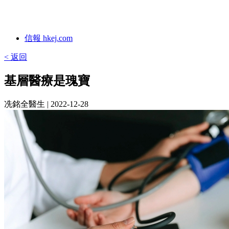
信報 hkej.com
< 返回
基層醫療是瑰寶
冼銘全醫生
| 2022-12-28