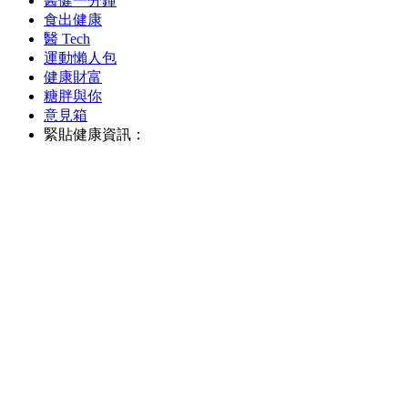
醫健一分鐘
食出健康
醫 Tech
運動懶人包
健康財富
糖胖與你
意見箱
緊貼健康資訊：