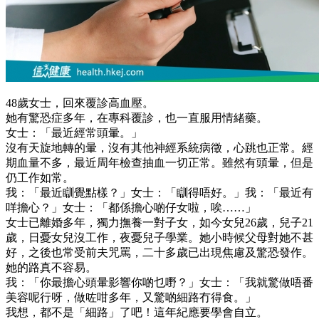
48歲女士，回來覆診高血壓。
她有驚恐症多年，在專科覆診，也一直服用情緒藥。
女士：「最近經常頭暈。」
沒有天旋地轉的暈，沒有其他神經系統病徵，心跳也正常。經
期血量不多，最近周年檢查抽血一切正常。雖然有頭暈，但是
仍工作如常。
我：「最近瞓覺點樣？」女士：「瞓得唔好。」我：「最近有
咩擔心？」女士：「都係擔心啲仔女啦，唉……」
女士已離婚多年，獨力撫養一對子女，如今女兒26歲，兒子21
歲，日憂女兒沒工作，夜憂兒子學業。她小時候父母對她不甚
好，之後也常受前夫咒罵，二十多歲已出現焦慮及驚恐發作。
她的路真不容易。
我：「你最擔心頭暈影響你啲乜嘢？」女士：「我就驚做唔番
美容呢行呀，做咗咁多年，又驚啲細路冇得食。」
我想，都不是「細路」了吧！這年紀應要學會自立。