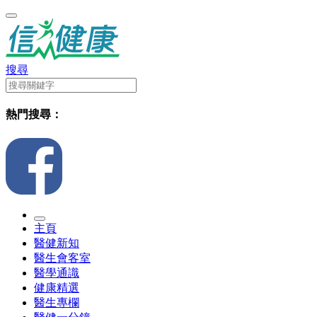
搜尋
熱門搜尋：
主頁
醫健新知
醫生會客室
醫學通識
健康精選
醫生專欄