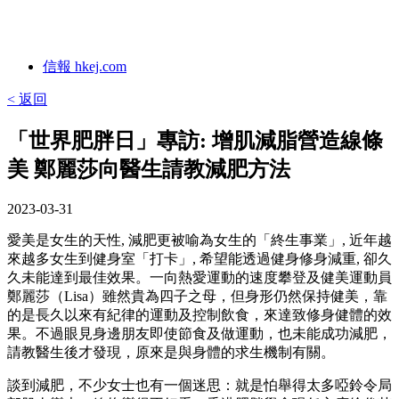
信報 hkej.com
< 返回
「世界肥胖日」專訪: 增肌減脂營造線條
美 鄭麗莎向醫生請教減肥方法
2023-03-31
愛美是女生的天性, 減肥更被喻為女生的「終生事業」, 近年越
來越多女生到健身室「打卡」, 希望能透過健身修身減重, 卻久
久未能達到最佳效果。一向熱愛運動的速度攀登及健美運動員
鄭麗莎（Lisa）雖然貴為四子之母，但身形仍然保持健美，靠
的是長久以來有紀律的運動及控制飲食，來達致修身健體的效
果。不過眼見身邊朋友即使節食及做運動，也未能成功減肥，
請教醫生後才發現，原來是與身體的求生機制有關。
談到減肥，不少女士也有一個迷思：就是怕舉得太多啞鈴令局