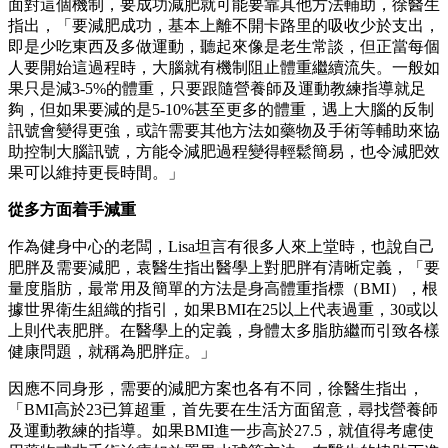
面對這個機制，要成功減肥就可能要靠其他方法輔助，徐醫生
指出，「要減肥成功，基本上離不開卡路里的吸收少於支出，
即是少吃東西及多做運動，聽起來像是老生常談，但正當每個
人要開始這過程時，大腦就有機制阻止體重繼續流失。一般如
果只是減3-5%的體重，只要跟隨營養師及運動教練指導就足
夠，但如果要減的是5-10%甚至更多的體重，遇上大腦的反制
訊號會變得更強，或許需要其他方法如藥物及手術等輔助來協
助控制大腦訊號，方能令減肥過程變得輕鬆簡易，也令減肥效
果可以維持更長時間。」
從多方面着手減重
作為健身中心的老闆，Lisa坦言有很多人來上堂時，也說自己
肥胖及需要減肥，袁醫生指出醫學上對肥胖有清晰定義，「要
量度脂肪，最常用及簡單的方法是身高體重指標（BMI），根
據世界衛生組織的指引，如果BMI在25以上代表過重，30或以
上則代表肥胖。在醫學上的定義，身體太多脂肪繼而引致各樣
健康問題，就稱為肥胖症。」
因應不同身形，需要的減肥方案也各有不同，徐醫生指出，
「BMI高於23已算超重，首先要在生活方面留意，尋找營養師
及運動教練的指導。如果BMI進一步高於27.5，就值得考慮使