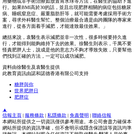
用藥物或非手術治療如放置胃水球等方法，在醫生的協助下進
行。如果BMI高於30的話，並且出現肥胖相關的病症包括糖尿
病、睡眠窒息症、嚴重脂肪肝等，就可能需要考慮採用手術方
案，尋求外科醫生幫忙。整個治療最合適是由跨團隊的專家來
進行，從各方面着手減肥，才能達致最佳效果。」
總括來說，袁醫生表示減肥並非一次性，很多時候要持久進
行，才能得到能夠維持下去的效果。徐醫生則表示，千萬不要
怪責肥胖人士，說成是他的意志力不夠才導致失敗，只要幫他
們找到正確的方法，一定可以成功減肥。
資料由徐醫生及袁醫生提供
此教育資訊由諾和諾德香港有限公司支持
糖胖與你
世界肥胖日
肥胖症
▲
信報主頁
|
服務條款
|
私隱條款
|
免責聲明
|
聯絡信報
本網站所提供之一切資訊僅供參考用途。本公司會盡力確保本
網站所提供的資訊準確，但不會明示或隱含保證該等資訊均準