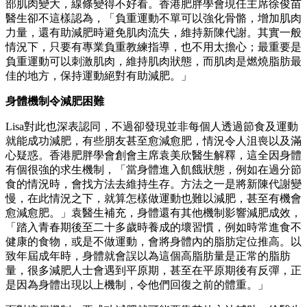
部肌肉變大，線條變得不好看。香港肥胖學會現任主席徐俊苗
醫生卻不這樣認為，「負重運動不單可以強化骨骼，增加肌肉
力量，還有助減肥時避免肌肉流失，維持新陳代謝。其實一般
情況下，只要有專業負重教練指導，也不用太擔心；最重要是
負重運動可以刺激肌肉，維持肌肉狀態，而肌肉是燃燒脂肪最
佳的地方，保持運動絕對有助減肥。」
身體機制令減肥困難
Lisa對此也深表認同，不過卻發現並非每個人透過節食及運動
就能成功減肥，有些朋友甚至愈減愈肥，情況令人沮喪以及滿
心疑惑。香港肥胖學會創會主席袁美欣醫生解釋，這全因身體
有個很強的求生機制，「當身體進入飢餓狀態，例如在過分節
食的情況時，會找方法去維持生存。方法之一是將新陳代謝變
慢，在此情況之下，就算怎樣做運動也難以減肥，甚至有機會
愈減愈肥。」袁醫生補充，身體還有其他機制影響減肥成效，
「踏入青春期後至二十多歲時養成的壞習慣，例如時常進食不
健康的食物，或是不做運動，會將身體內的脂肪定位推高。以
致年屆成年時，身體就會誤以為這個高脂肪量是正常的脂肪
量，很多減肥人士會遇到平原期，甚至在平原期後有反彈，正
是因為身體出現以上機制，令他們回復之前的體重。」