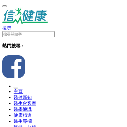
搜尋
熱門搜尋：
主頁
醫健新知
醫生會客室
醫學通識
健康精選
醫生專欄