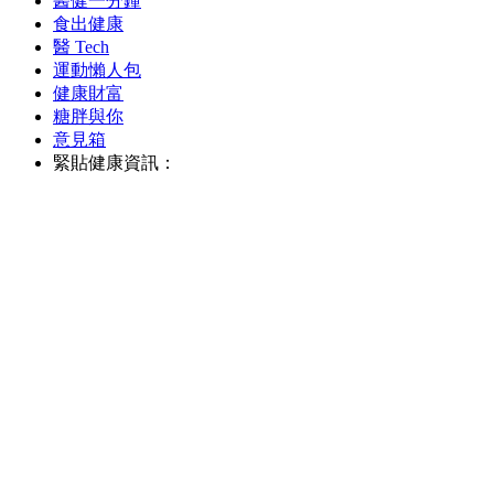
醫健一分鐘
食出健康
醫 Tech
運動懶人包
健康財富
糖胖與你
意見箱
緊貼健康資訊：