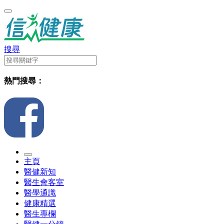
搜尋
熱門搜尋：
主頁
醫健新知
醫生會客室
醫學通識
健康精選
醫生專欄