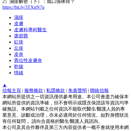
2）濕疹解密（下）：戒口係咪得？
https://bit.ly/3TXgN7u
濕疹
皮膚
皮膚科專科醫生
唐碧茜
紅疹
丘疹
皮炎
異位性皮膚炎
乾燥
情緒
▲
信報主頁
|
服務條款
|
私隱條款
|
免責聲明
|
聯絡信報
本網站所提供之一切資訊僅供參考用途。本公司會盡力確保本
網站所提供的資訊準確，但不會明示或隱含保證該等資訊均準
確無誤。本網站刊載之任何資訊不能取代醫生∕醫護人員的專
業意見、診斷或治理，亦未必適用於任何情況。如對身體狀況
有任何疑問， 請向合資格的醫生∕醫護人員諮詢。
本公司及其合作夥伴及第三方內容提供者一概不會就使用本網