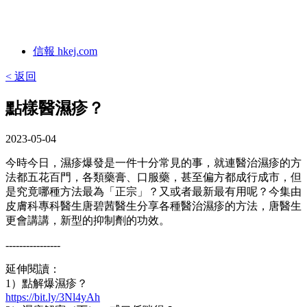
信報 hkej.com
< 返回
點樣醫濕疹？
2023-05-04
今時今日，濕疹爆發是一件十分常見的事，就連醫治濕疹的方
法都五花百門，各類藥膏、口服藥，甚至偏方都成行成市，但
是究竟哪種方法最為「正宗」？又或者最新最有用呢？今集由
皮膚科專科醫生唐碧茜醫生分享各種醫治濕疹的方法，唐醫生
更會講講，新型的抑制劑的功效。
----------------
延伸閱讀：
1）點解爆濕疹？
https://bit.ly/3Nl4yAh