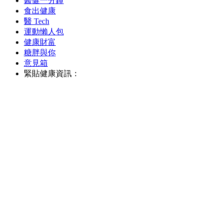
醫健一分鐘
食出健康
醫 Tech
運動懶人包
健康財富
糖胖與你
意見箱
緊貼健康資訊：