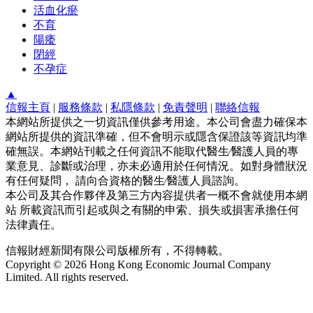
活血化瘀
不育
陽痿
閉經
不孕症
▲
信報主頁
|
服務條款
|
私隱條款
|
免責聲明
|
聯絡信報
本網站所提供之一切資訊僅供參考用途。本公司會盡力確保本
網站所提供的資訊準確，但不會明示或隱含保證該等資訊均準
確無誤。本網站刊載之任何資訊不能取代醫生∕醫護人員的專
業意見、診斷或治理，亦未必適用於任何情況。如對身體狀況
有任何疑問， 請向合資格的醫生∕醫護人員諮詢。
本公司及其合作夥伴及第三方內容提供者一概不會就使用本網
站 所載資訊而引起或與之有關的申索、損失或損害承擔任何
法律責任。
信報財經新聞有限公司版權所有，不得轉載。
Copyright © 2026 Hong Kong Economic Journal Company
Limited. All rights reserved.