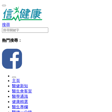
搜尋
熱門搜尋：
主頁
醫健新知
醫生會客室
醫學通識
健康精選
醫生專欄