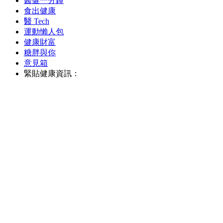
醫健一分鐘
食出健康
醫 Tech
運動懶人包
健康財富
糖胖與你
意見箱
緊貼健康資訊：