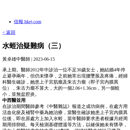
信報 hkej.com
< 返回
水蛭治疑難病（三）
黃卓雄中醫師
| 2023-06-15
承上期。醫師2012年中診治一位不足30歲女士，她結婚4年停
止避孕兩年，但仍未懷孕，之前她常出現腰墜脹及疼痛，經婦
科醫生確診，她患上子宮肌瘤及朱古力瘤（即子宮內膜異
位），朱古力瘤不算大，大的一個2.06×1.36cm，另一個較
小，並無盆腔炎。
中西醫並用
在診治期間醫師參考《中醫雜誌》報道之成功病例，在處方用
活血化瘀及補腎中藥為她治療，當醫生確診她患上子宮內膜異
位後，即在原處方上加入水蛭，當年醫師要求患者根據月經周
期用排卵紙、每天檢測基礎體溫等方法，以確保她未有懷孕，