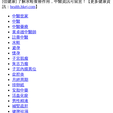
[信健康] 了解水蛭食療作用，中醫資訊可留意！【更多健康資
訊：
health.hkej.com
】
中醫世家
中醫
中醫藥療
黃卓雄中醫師
註冊中醫
水蛭
避孕
懷孕
子宮肌瘤
朱古力瘤
子宮內膜異位
盆腔炎
月經周期
排卵紙
安胎中藥
活血化瘀
男性精液
補腎疏肝
健脾祛濕