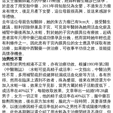
這女士服醫師處方的中藥119劑後，經婦科醫生確診已懷孕，
於是改了用安胎中藥，2013年得知胎兒為女嬰，不過朱古力瘤
未有增大，後足月產下女嬰，這位母親很高興，並送來感謝卡
等禮物。
去年這位母親告知醫師，她的朱古力瘤已有9cm大 ，接受醫生
建議，順利切除卵巢及子宮。可見當年醫師為她用活血化瘀及
補腎中藥後再加入水蛭，對於她的子宮內膜異位有療效，起碼
患者當年只用中藥已能成功懷孕及分娩，然而當時她年輕也是
有利條件之一。因此患有子宮內膜異位的女士應及早採取有效
治療，如果能中西醫藥一併治療，可收事半功倍之效，並能提
高懷孕機會。
治男性不育
水蛭對於男性精液不正常，亦有治療功效。根據1993年第2期
《中醫雜誌》〈水蛭可提高精子成活率〉一文指出，中醫治男
性不育，多用補腎疏肝或健脾祛濕或活血化瘀等方法，各有所
得。然而在臨床上遇到不效者，殊為蹙眉。後來在辨證選方中
加入水蛭一味，效果立竿見影，當男方屬於精子活動度低下，
成活率在40%以下，每能收取效果。文章舉出一結婚5年28歲
男子，女方一切正常，他的精子成活率在40%以下，服中藥百
餘劑而無效，後在原方加水蛭，服此方一段時間，其妻喜懷身
孕。以後治療因精子成活率低於40%之男性不育或陽痿均獲佳
效。此外本期雜誌還介紹了用水蛭為主治療閉經及不孕症，但