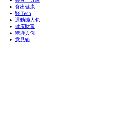
醫健一分鐘
食出健康
醫 Tech
運動懶人包
健康財富
糖胖與你
意見箱