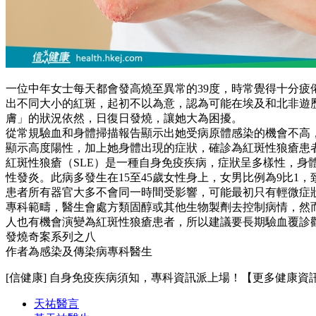
一位中年女士每天都會發高燒至異常的39度，時常覺得十分疲
出不同大小的紅斑，起初不以為意，認為可能在埃及和北非遊
膚」的狀況依然，日復日發燒，讓她大為困擾。
從常規驗血和身體掃描報告顯示出她受病原體感染的機會不高，所以循自身
顯示高度陽性，加上她身體出現的症狀，確診為紅斑性狼瘡患
紅斑性狼瘡（SLE）是一種自身免疫疾病，症狀呈多樣性，
性發炎。此病多發生在15至45歲女性身上，女男比例為9比
患者所有器官大多不會同一時間受影響，可能最初只有輕微症
專科範疇，醫生會處方類固醇或其他生物製劑去控制病情，然
人也有機會演變為紅斑性狼瘡患者，所以建議要長期驗血覆診
發燒奇案系列之八
作者為感染及傳染病專科醫生
[信健康] 自身免疫疾病須知，專科資訊派上場！【更多健康資
天祐醫言