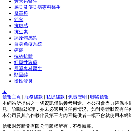
黃天祐醫生
感染及傳染病專科醫生
發高燒
節食
抗敏感
抗生素
病原體感染
自身免疫系統
癌症
抗核抗體
紅斑性狼瘡
風濕專科醫生
類固醇
慢性發炎
▲
信報主頁
|
服務條款
|
私隱條款
|
免責聲明
|
聯絡信報
本網站所提供之一切資訊僅供參考用途。本公司會盡力確保本
見、診斷或治理，亦未必適用於任何情況。如對身體狀況有任何
本公司及其合作夥伴及第三方內容提供者一概不會就使用本網
信報財經新聞有限公司版權所有，不得轉載。