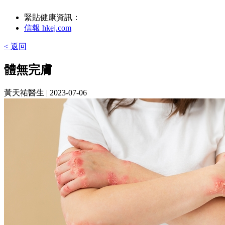
緊貼健康資訊：
信報 hkej.com
< 返回
體無完膚
黃天祐醫生
| 2023-07-06