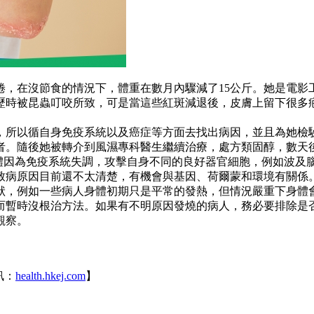
倦，在沒節食的情況下，體重在數月內驟減了15公斤。她是電
歷時被昆蟲叮咬所致，可是當這些紅斑減退後，皮膚上留下很多
免疫系統以及癌症等方面去找出病因，並且為她檢驗抗核抗體（antin
者。隨後她被轉介到風濕專科醫生繼續治療，處方類固醇，數天
身體因為免疫系統失調，攻擊自身不同的良好器官細胞，例如波及
1，致病原因目前還不太清楚，有機會與基因、荷爾蒙和環境有關係
狀，例如一些病人身體初期只是平常的發熱，但情況嚴重下身體
而暫時沒根治方法。如果有不明原因發燒的病人，務必要排除是
觀察。
訊：
health.hkej.com
】