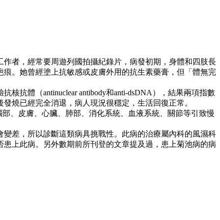
影工作者，經常要周遊列國拍攝紀錄片，病發初期，身體和四肢長
疤痕。她曾經塗上抗敏感或皮膚外用的抗生素藥膏，但「體無完
uclear antibody和anti-dsDNA），結果兩項指數
後發燒已經完全消退，病人現況很穩定，生活回復正常。
腦部、皮膚、心臟、肺部、消化系統、血液系統、關節等引致慢
。
會變差，所以診斷這類病具挑戰性。此病的治療屬內科的風濕科
否患上此病。另外數期前所刊登的文章提及過，患上菊池病的病