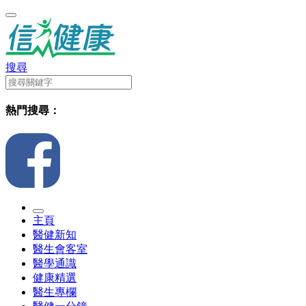
搜尋
熱門搜尋：
主頁
醫健新知
醫生會客室
醫學通識
健康精選
醫生專欄