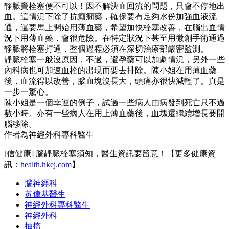
靜脈竇栓塞便不可以！因不解決血回流的問題，只會不停地出
血。這情況下除了抗癲癇藥，確保要有足夠水份加強血液流
通，還要馬上開始用薄血藥，希望加快栓塞改善，在腦出血情
況下用薄血藥，會很危險。在特定狀況下甚至用微創手術通過
靜脈將栓塞打通，整個過程必須在深切治療部嚴密監測。
靜脈栓塞一般沒原因，不過，避孕藥可以加劇情況，另外一些
內科病也可加速血栓的出現而要去排除。陳小姐在用薄血藥
後，血流得以改善，腦血塊沒長大，頭痛亦很快減輕了。真是
一步一驚心。
陳小姐是一個幸運的例子，試過一些病人由病發到死亡只不過
數小時。亦有一些病人在用上薄血藥後，血塊還繼續增長要開
腦移除。
作者為神經外科專科醫生
[信健康] 腦靜脈栓塞須知，醫生資訊要留意！【更多健康資
訊：
health.hkej.com
】
腦神經科
黃偉基醫生
神經外科專科醫生
神經外科
抽搐