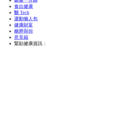
醫健一分鐘
食出健康
醫 Tech
運動懶人包
健康財富
糖胖與你
意見箱
緊貼健康資訊：