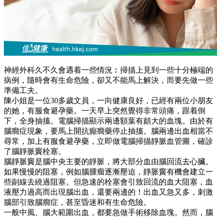
神經外科久不久會遇着一些情況︰掃描上見到一些十分極端的
病例，隨時會有生命危險，卻又不能馬上解決，而要先做一些
準備工夫。
陳小姐是一位30多歲文員，一向健康良好，已經有兩位小朋友
的她，有服食避孕藥。一天早上突然覺得非常頭痛，跟着倒
下，全身抽搐。電腦掃描顯示兩邊額葉有頗大的血塊。由於有
腦癇症現象，要馬上開抗癲癇藥停止抽搐。腦兩邊出血相當不
尋常，加上有服食避孕藥，立即做電腦掃描靜脈血管圖，確診
了腦靜脈竇栓塞。
腦靜脈竇是腦中央主要的靜脈，將大部分血由腦回流去心臟。
如果慢慢的阻塞，例如腦腫瘤逐漸壓迫，靜脈竇有機會建立一
些副線去繞過阻塞。但急速的栓塞會引致回流的血大阻塞，血
液壓力過高而出現腦出血，還要兩邊的！出血又急又多，刺激
腦部引致腦癇症，甚至昏迷和有生命危險。
一般中風、腦大範圍出血，都要急做手術移除血塊。然而，腦