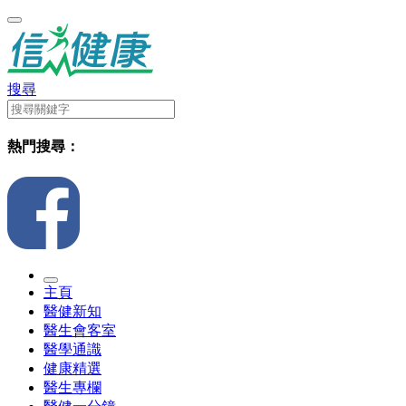
搜尋
熱門搜尋：
主頁
醫健新知
醫生會客室
醫學通識
健康精選
醫生專欄