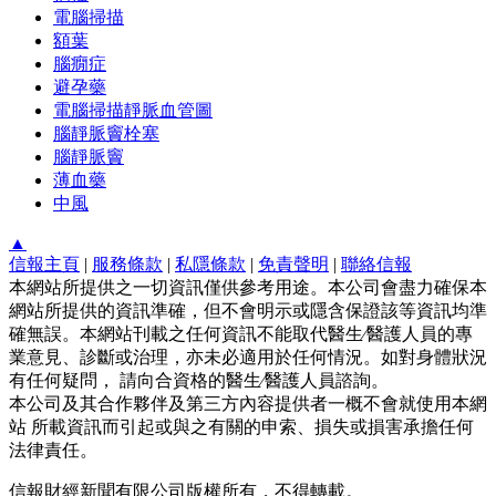
電腦掃描
額葉
腦癇症
避孕藥
電腦掃描靜脈血管圖
腦靜脈竇栓塞
腦靜脈竇
薄血藥
中風
▲
信報主頁
|
服務條款
|
私隱條款
|
免責聲明
|
聯絡信報
本網站所提供之一切資訊僅供參考用途。本公司會盡力確保本
網站所提供的資訊準確，但不會明示或隱含保證該等資訊均準
確無誤。本網站刊載之任何資訊不能取代醫生∕醫護人員的專
業意見、診斷或治理，亦未必適用於任何情況。如對身體狀況
有任何疑問， 請向合資格的醫生∕醫護人員諮詢。
本公司及其合作夥伴及第三方內容提供者一概不會就使用本網
站 所載資訊而引起或與之有關的申索、損失或損害承擔任何
法律責任。
信報財經新聞有限公司版權所有，不得轉載。