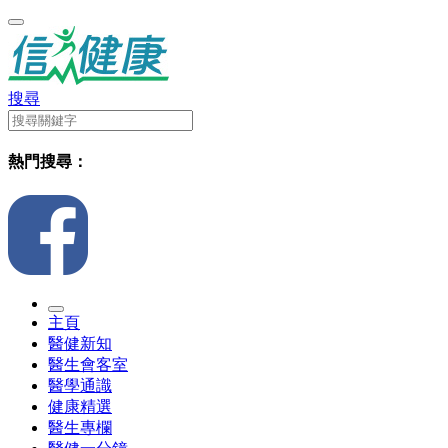
搜尋
熱門搜尋：
主頁
醫健新知
醫生會客室
醫學通識
健康精選
醫生專欄