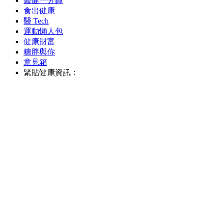
醫健一分鐘
食出健康
醫 Tech
運動懶人包
健康財富
糖胖與你
意見箱
緊貼健康資訊：