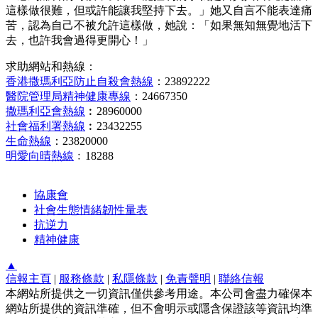
這樣做很難，但或許能讓我堅持下去。」她又自言不能表達痛
苦，認為自己不被允許這樣做，她說：「如果無知無覺地活下
去，也許我會過得更開心！」
求助網站和熱線：
香港撒瑪利亞防止自殺會熱線
：23892222
醫院管理局精神健康專線
：24667350
撒瑪利亞會熱線
︰28960000
社會福利署熱線
︰23432255
生命熱線
：23820000
明愛向晴熱線
﹕18288
協康會
社會生態情緒韌性量表
抗逆力
精神健康
▲
信報主頁
|
服務條款
|
私隱條款
|
免責聲明
|
聯絡信報
本網站所提供之一切資訊僅供參考用途。本公司會盡力確保本
網站所提供的資訊準確，但不會明示或隱含保證該等資訊均準