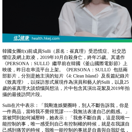
韓國女團f(x)前成員Sulli（原名：崔真理）受恐慌症、社交恐
懼症及網上欺凌，2019年10月自殺身亡，終年25歲。其遺作
《PERSONA：SULLI》繼早前在韓國《釜山國際電影節》上
映後，昨日在串流平台上架。
《PERSONA：SULLI》包括兩
部影片，分別是她主演的短片《4: Clean Island》及長篇紀錄片
《致真理》，以採訪形式展現作為演員和藝人的Sulli，以及25
歲的崔真理大談煩惱與想法，片中包含其演出花絮及2019年拍
攝的最後訪問片段。
Sulli在片中表示：「我剛進娛樂圈時，別人不斷告訴我，你是
一件商品，當時我不覺得荒謬⋯⋯我無法表達自己的觀感。」
當被問到如何減壓時，她表示：「我會不斷自責，這是我唯一
能控制的事，唯一感受到自己有控制權的時候，就是在我讓自
己感到痛苦的時候，我唯一能控制的事就是自責與自我貶低，