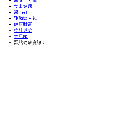
醫健一分鐘
食出健康
醫 Tech
運動懶人包
健康財富
糖胖與你
意見箱
緊貼健康資訊：