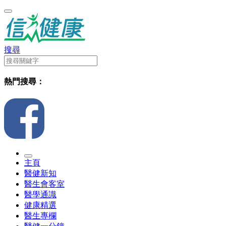
搜尋
熱門搜尋：
主頁
醫健新知
醫生會客室
醫學通識
健康精選
醫生專欄