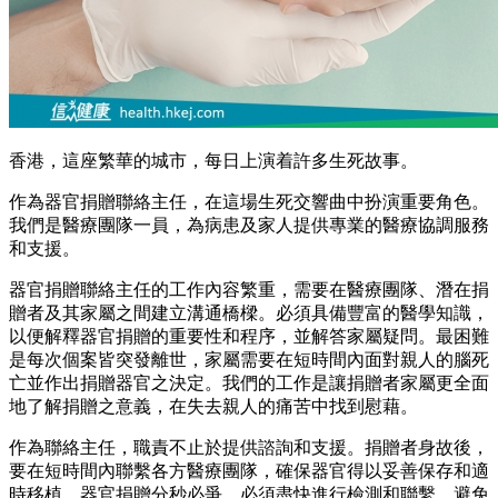
香港，這座繁華的城市，每日上演着許多生死故事。
作為器官捐贈聯絡主任，在這場生死交響曲中扮演重要角色。
我們是醫療團隊一員，為病患及家人提供專業的醫療協調服務
和支援。
器官捐贈聯絡主任的工作內容繁重，需要在醫療團隊、潛在捐
贈者及其家屬之間建立溝通橋樑。必須具備豐富的醫學知識，
以便解釋器官捐贈的重要性和程序，並解答家屬疑問。最困難
是每次個案皆突發離世，家屬需要在短時間內面對親人的腦死
亡並作出捐贈器官之決定。我們的工作是讓捐贈者家屬更全面
地了解捐贈之意義，在失去親人的痛苦中找到慰藉。
作為聯絡主任，職責不止於提供諮詢和支援。捐贈者身故後，
要在短時間內聯繫各方醫療團隊，確保器官得以妥善保存和適
時移植。器官捐贈分秒必爭。必須盡快進行檢測和聯繫，避免