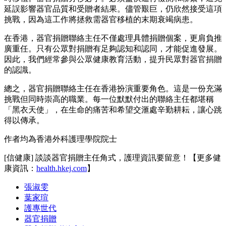
延誤影響器官品質和受贈者結果。儘管艱巨，仍欣然接受這項
挑戰，因為這工作將拯救需器官移植的末期衰竭病患。
在香港，器官捐贈聯絡主任不僅處理具體捐贈個案，更肩負推
廣重任。只有公眾對捐贈有足夠認知和認同，才能促進發展。
因此，我們經常參與公眾健康教育活動，提升民眾對器官捐贈
的認識。
總之，器官捐贈聯絡主任在香港扮演重要角色。這是一份充滿
挑戰但同時崇高的職業。每一位默默付出的聯絡主任都堪稱
「黑衣天使」，在生命的痛苦和希望交滙處辛勤耕耘，讓心跳
得以傳承。
作者均為香港外科護理學院院士
[信健康] 談談器官捐贈主任角式，護理資訊要留意！【更多健
康資訊：
health.hkej.com
】
張淑雯
葉家瑄
護專世代
器官捐贈