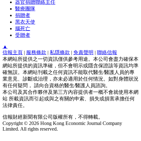
器官捐贈聯絡主任
醫療團隊
捐贈者
黑衣天使
腦死亡
受贈者
▲
信報主頁
|
服務條款
|
私隱條款
|
免責聲明
|
聯絡信報
本網站所提供之一切資訊僅供參考用途。本公司會盡力確保本
網站所提供的資訊準確，但不會明示或隱含保證該等資訊均準
確無誤。本網站刊載之任何資訊不能取代醫生∕醫護人員的專
業意見、診斷或治理，亦未必適用於任何情況。如對身體狀況
有任何疑問， 請向合資格的醫生∕醫護人員諮詢。
本公司及其合作夥伴及第三方內容提供者一概不會就使用本網
站 所載資訊而引起或與之有關的申索、損失或損害承擔任何
法律責任。
信報財經新聞有限公司版權所有，不得轉載。
Copyright © 2026 Hong Kong Economic Journal Company
Limited. All rights reserved.