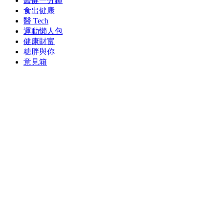
醫健一分鐘
食出健康
醫 Tech
運動懶人包
健康財富
糖胖與你
意見箱