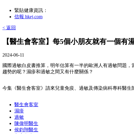
緊貼健康資訊：
信報 hkej.com
< 返回
【醫生會客室】每5個小朋友就有一個有
2024-06-11
國際過敏白皮書推算，明年估算有一半的歐洲人有過敏問題，
趨勢的呢？濕疹和過敏之間又有什麼關係？
今集《醫生會客室》請來兒童免疫、過敏及傳染病科專科醫生
醫生會客室
濕疹
過敏
陳偉明醫生
侯鈞翔醫生