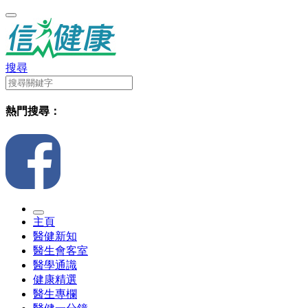
搜尋
熱門搜尋：
主頁
醫健新知
醫生會客室
醫學通識
健康精選
醫生專欄