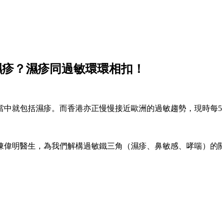
濕疹？濕疹同過敏環環相扣！
當中就包括濕疹。而香港亦正慢慢接近歐洲的過敏趨勢，現時每
陳偉明醫生，為我們解構過敏鐵三角（濕疹、鼻敏感、哮喘）的