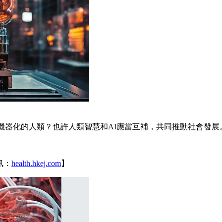
或機器化的人類？也許人類智慧和AI應當互補，共同推動社會發展
訊：
health.hkej.com
】