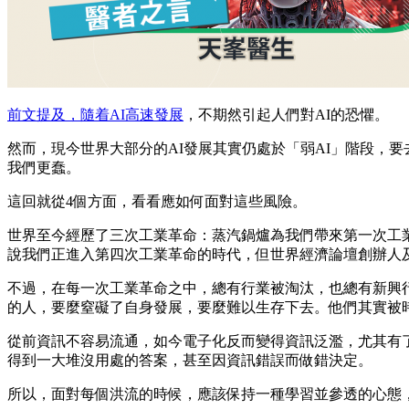
前文提及，隨着AI高速發展
，不期然引起人們對AI的恐懼。
然而，現今世界大部分的AI發展其實仍處於「弱AI」階段，要
我們更蠢。
這回就從4個方面，看看應如何面對這些風險。
世界至今經歷了三次工業革命：蒸汽鍋爐為我們帶來第一次工
說我們正進入第四次工業革命的時代，但世界經濟論壇創辦人
不過，在每一次工業革命之中，總有行業被淘汰，也總有新興
的人，要麼窒礙了自身發展，要麼難以生存下去。他們其實被
從前資訊不容易流通，如今電子化反而變得資訊泛濫，尤其有
得到一大堆沒用處的答案，甚至因資訊錯誤而做錯決定。
所以，面對每個洪流的時候，應該保持一種學習並參透的心態，