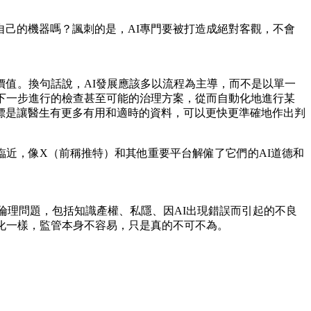
己的機器嗎？諷刺的是，AI專門要被打造成絕對客觀，不會
價值。換句話說，AI發展應該多以流程為主導，而不是以單一
下一步進行的檢查甚至可能的治理方案，從而自動化地進行某
標是讓醫生有更多有用和適時的資料，可以更快更準確地作出判
臨近，像X（前稱推特）和其他重要平台解僱了它們的AI道德和
的倫理問題，包括知識產權、私隱、因AI出現錯誤而引起的不良
化一樣，監管本身不容易，只是真的不可不為。