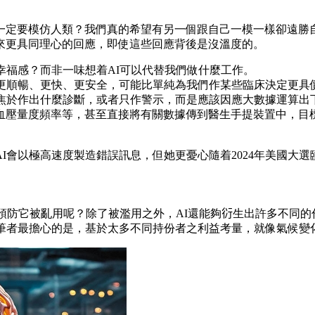
一定要模仿人類？我們真的希望有另一個跟自己一模一樣卻遠勝自
來更具同理心的回應，即使這些回應背後是沒溫度的。
幸福感？而非一味想着AI可以代替我們做什麼工作。
更順暢、更快、更安全，可能比單純為我們作某些臨床決定更具
聚焦於作出什麼診斷，或者只作警示，而是應該因應大數據運算出
血壓量度頻率等，甚至直接將有關數據傳到醫生手提裝置中，目
I會以極高速度製造錯誤訊息，但她更憂心隨着2024年美國大選
預防它被亂用呢？除了被濫用之外，AI還能夠𧗠生出許多不同
，筆者最擔心的是，基於太多不同持份者之利益考量，就像氣候變