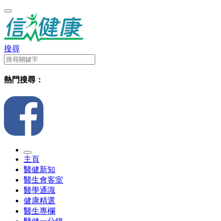
搜尋
熱門搜尋：
主頁
醫健新知
醫生會客室
醫學通識
健康精選
醫生專欄