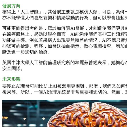
發展方向
稱得上「人工智能」，其發展主要就是模仿人類，可是，為何
亦不能學懂人們喜怒哀樂和情緒驅動的行為，但可以學會聽起
可能更值得思考的是，應該如何讓AI發展，才能促使我們更具
在醫療服務上，起碼以現今而言，AI能夠使我們某些工作流程
功能做主導。例如若果病人出現突然轉差的情況，AI不應只
些認可的檢測、程序，如發送抽血指示、做心電圖檢查、增加
斷及進一步適切的治療。
英國牛津大學人工智能倫理研究所的韋麗茲曾經表示，她擔心A
安全團隊。
未來形態
要停止AI開發可能比防止AI被濫用更困難，那麼，我們又如何
後果等。所以，一個AI治理系統是非常重要和迫切的。然而