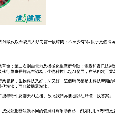
去到取代以至統治人類尚需一段時間；卻至少有3個似乎更值得留
業革命；第二次則由電力及機械化生產所帶動；電腦和資訊技術
及執行董事長施瓦布認為，生物科技比起AI發展，在第四次工業
行業冒起，生物科技又好，AI又好，這個時代都是由科技牽頭的
時代淘汰，而非被機器淘汰。
了搜尋軟件及聊天AI之後。故此我們亦要從以往只懂「找答案」
接受並想辦法讓不同的發展能夠幫助自己，例如利用AI學習更