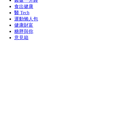
醫健一分鐘
食出健康
醫 Tech
運動懶人包
健康財富
糖胖與你
意見箱