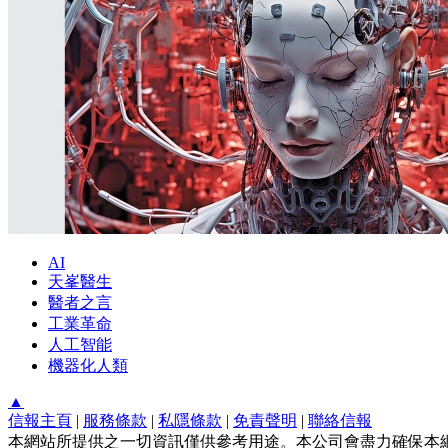
AI
天峯醫生
醫者之言
工業革命
人工智能
機器化人類
▲
信報主頁
|
服務條款
|
私隱條款
|
免責聲明
|
聯絡信報
本網站所提供之一切資訊僅供參考用途。本公司會盡力確保本