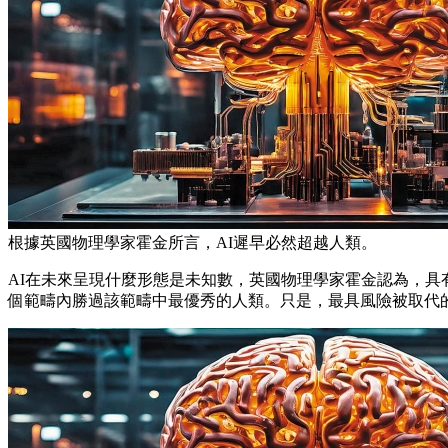
根據英國物理學家霍金所言，AI遲早必然超越人類。
AI在未來呈現什麼形態是未知數，英國物理學家霍金認為，具
個範疇內勝過該範疇中最優秀的人類。只是，最具風險被取代的，