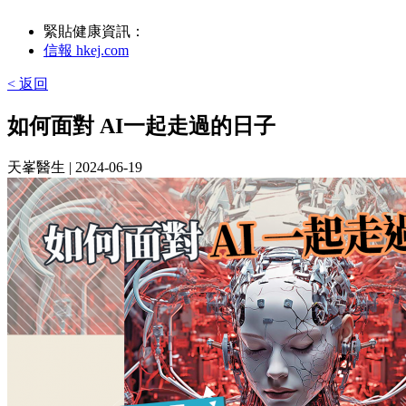
緊貼健康資訊：
信報 hkej.com
< 返回
如何面對 AI一起走過的日子
天峯醫生
| 2024-06-19