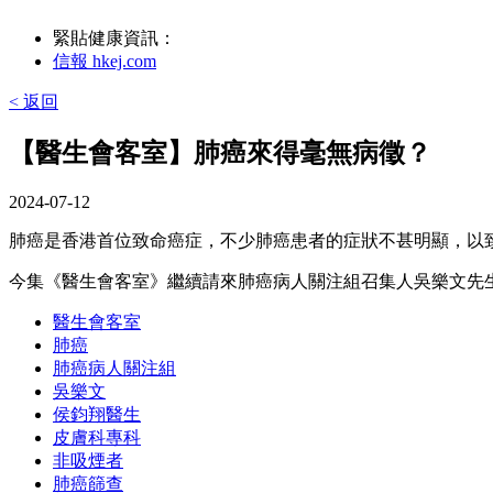
緊貼健康資訊：
信報 hkej.com
< 返回
【醫生會客室】肺癌來得毫無病徵？
2024-07-12
肺癌是香港首位致命癌症，不少肺癌患者的症狀不甚明顯，以
今集《醫生會客室》繼續請來肺癌病人關注組召集人吳樂文先
醫生會客室
肺癌
肺癌病人關注組
吳樂文
侯鈞翔醫生
皮膚科專科
非吸煙者
肺癌篩查