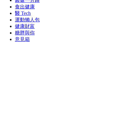
醫健一分鐘
食出健康
醫 Tech
運動懶人包
健康財富
糖胖與你
意見箱