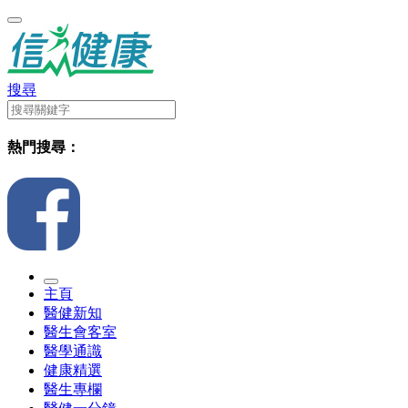
搜尋
熱門搜尋：
主頁
醫健新知
醫生會客室
醫學通識
健康精選
醫生專欄